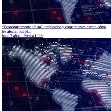
“Económicamente afecta”: empleados y comerciantes narran cómo
les afectan los bl...
hace 2 años
·
Prensa Libre