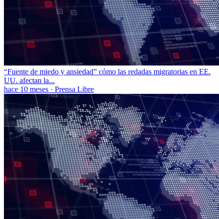
“Fuente de miedo y ansiedad” cómo las redadas migratorias en EE.
UU. afectan la...
hace 10 meses
·
Prensa Libre