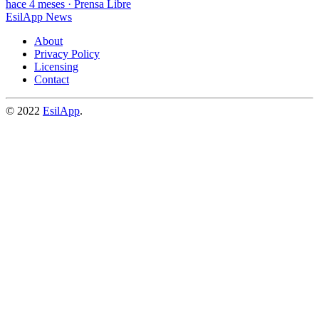
hace 4 meses
·
Prensa Libre
EsilApp News
About
Privacy Policy
Licensing
Contact
© 2022
EsilApp
.