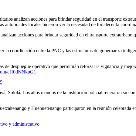
tarios analizan acciones para brindar seguridad en el transporte extraur
las autoridades locales hicieron ver la necesidad de fortalecer la coordi
analizan acciones para brindar seguridad en el transporte extraurbano qu
cer la coordinación entre la PNC y las estructuras de gobernanza indígen
as de despliegue operativo que permitirán reforzar la vigilancia y mejora
er.com/eH0dNNkpG1
25
, Sololá. Los altos mandos de la institución policial reiteraron su comp
tzaltenango y Huehuetenango participaron en la reunión celebrada en 
ivo y administrativo