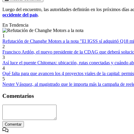
Luego del encuentro, las autoridades definirán en los próximos días acc
occidente del país
.
En Tendencia
1
Refutación de Changhe Motors a la nota "El IGSS sí adquirió Q18 mi
2
Francisco Ardón, el nuevo presidente de la CDAG que deberá soluc
3
Así luce el puente Chitomax: ubicación, rutas conectadas y cuándo ab
4
Qué falta para que avancen los 4 proyectos viales de la capital: permi
5
Nester Vásquez, al magistrado que le importa más la campaña de reele
Comentarios
Comentar