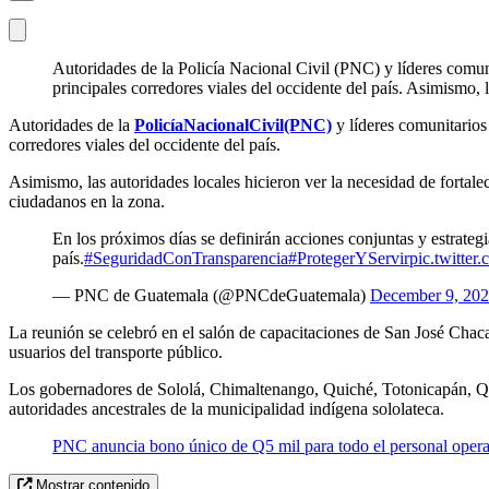
Autoridades de la Policía Nacional Civil (PNC) y líderes comuni
principales corredores viales del occidente del país. Asimismo, 
Autoridades de la
Policía
Nacional
Civil
(PNC)
y líderes comunitarios 
corredores viales del occidente del país.
Asimismo, las autoridades locales hicieron ver la necesidad de fortale
ciudadanos en la zona.
En los próximos días se definirán acciones conjuntas y estrategi
país.
#SeguridadConTransparencia
#ProtegerYServir
pic.twitt
— PNC de Guatemala (@PNCdeGuatemala)
December 9, 20
La reunión se celebró en el salón de capacitaciones de San José Chacayá
usuarios del transporte público.
Los gobernadores de Sololá, Chimaltenango, Quiché, Totonicapán, Que
autoridades ancestrales de la municipalidad indígena sololateca.
PNC anuncia bono único de Q5 mil para todo el personal operat
Mostrar contenido