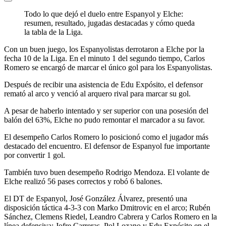
Todo lo que dejó el duelo entre Espanyol y Elche:
resumen, resultado, jugadas destacadas y cómo queda
la tabla de la Liga.
Con un buen juego, los Espanyolistas derrotaron a Elche por la
fecha 10 de la Liga. En el minuto 1 del segundo tiempo, Carlos
Romero se encargó de marcar el único gol para los Espanyolistas.
Después de recibir una asistencia de Edu Expósito, el defensor
remató al arco y venció al arquero rival para marcar su gol.
A pesar de haberlo intentado y ser superior con una posesión del
balón del 63%, Elche no pudo remontar el marcador a su favor.
El desempeño Carlos Romero lo posicionó como el jugador más
destacado del encuentro. El defensor de Espanyol fue importante
por convertir 1 gol.
También tuvo buen desempeño Rodrigo Mendoza. El volante de
Elche realizó 56 pases correctos y robó 6 balones.
El DT de Espanyol, José González Álvarez, presentó una
disposición táctica 4-3-3 con Marko Dmitrovic en el arco; Rubén
Sánchez, Clemens Riedel, Leandro Cabrera y Carlos Romero en la
línea defensiva; Jofre Carreras, Pol Lozano y Edu Expósito en el