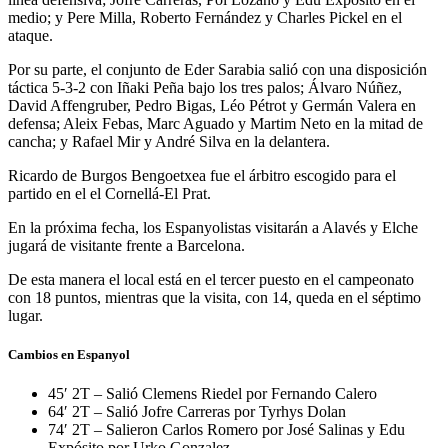
medio; y Pere Milla, Roberto Fernández y Charles Pickel en el
ataque.
Por su parte, el conjunto de Eder Sarabia salió con una disposición
táctica 5-3-2 con Iñaki Peña bajo los tres palos; Álvaro Núñez,
David Affengruber, Pedro Bigas, Léo Pétrot y Germán Valera en
defensa; Aleix Febas, Marc Aguado y Martim Neto en la mitad de
cancha; y Rafael Mir y André Silva en la delantera.
Ricardo de Burgos Bengoetxea fue el árbitro escogido para el
partido en el el Cornellá-El Prat.
En la próxima fecha, los Espanyolistas visitarán a Alavés y Elche
jugará de visitante frente a Barcelona.
De esta manera el local está en el tercer puesto en el campeonato
con 18 puntos, mientras que la visita, con 14, queda en el séptimo
lugar.
Cambios en Espanyol
45′ 2T – Salió Clemens Riedel por Fernando Calero
64′ 2T – Salió Jofre Carreras por Tyrhys Dolan
74′ 2T – Salieron Carlos Romero por José Salinas y Edu
Expósito por Urko Gonzalez