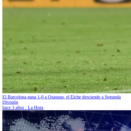
El Barcelona gana 1-0 a Osasuna, el Elche desciende a Segunda
División
hace 3 años
·
La Hora