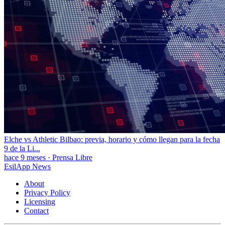
Elche vs Athletic Bilbao: previa, horario y cómo llegan para la fecha
9 de la Li...
hace 9 meses
·
Prensa Libre
EsilApp News
About
Privacy Policy
Licensing
Contact