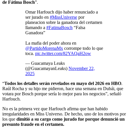
de Fátima Bosch
”.
Omar Harfouch dijo haber renunciado a
ser jurado en
#MissUniverse
por
planeacion sobre la ganadora del certamen
llamando a
#FatimaBosch
“Falsa
Ganadora”
La mafia del poder ahora en
@PartidoMorenaMx
corrompe todo lo que
toca.
pic.twitter.com/82YAQaH2ow
— Guacamaya Leaks
(@GuacamayanLeaks)
November 22,
2025
“
Todos los detalles serán revelados en mayo del 2026 en HBO
.
Raúl Rocha y su hijo me pidieron, hace una semana en Dubái, que
votara por Bosch porque sería lo mejor para los negocios”, señaló
Harfouch.
No es la primera vez que Harfouch afirma que han habido
irregularidades en Miss Universo. De hecho, uno de los motivos por
los que
dimitió a su cargo como jurado fue porque denunció un
presunto fraude en el certamen.