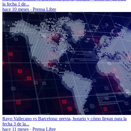
la fecha 1 de...
hace 10 meses
·
Prensa Libre
Rayo Vallecano vs Barcelona: previa, horario y cómo llegan para la
fecha 3 de la...
hace 11 meses
·
Prensa Libre