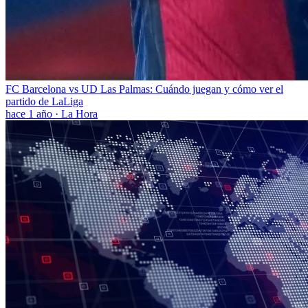
FC Barcelona vs UD Las Palmas: Cuándo juegan y cómo ver el
partido de LaLiga
hace 1 año
·
La Hora