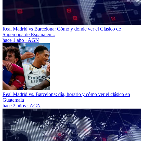
Real Madrid vs Barcelona: Cómo y dónde ver el Clásico de
Supercopa de España en...
hace 1 año
·
AGN
Real Madrid vs. Barcelona: día, horario y cómo ver el clásico en
Guatemala
hace 2 años
·
AGN