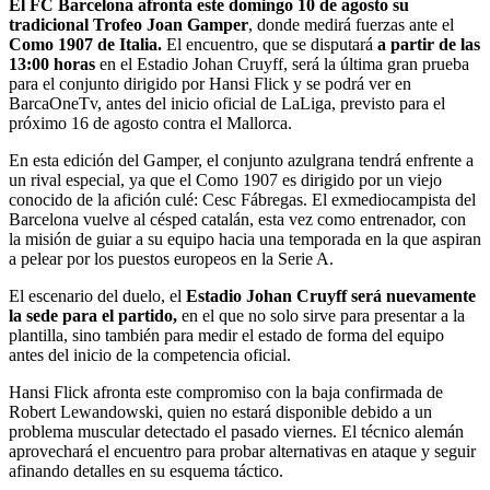
El FC Barcelona afronta este domingo 10 de agosto su
tradicional Trofeo Joan Gamper
, donde medirá fuerzas ante el
Como 1907 de Italia.
El encuentro, que se disputará
a partir de las
13:00 horas
en el Estadio Johan Cruyff, será la última gran prueba
para el conjunto dirigido por Hansi Flick y se podrá ver en
BarcaOneTv, antes del inicio oficial de LaLiga, previsto para el
próximo 16 de agosto contra el Mallorca.
En esta edición del Gamper, el conjunto azulgrana tendrá enfrente a
un rival especial, ya que el Como 1907 es dirigido por un viejo
conocido de la afición culé: Cesc Fábregas. El exmediocampista del
Barcelona vuelve al césped catalán, esta vez como entrenador, con
la misión de guiar a su equipo hacia una temporada en la que aspiran
a pelear por los puestos europeos en la Serie A.
El escenario del duelo, el
Estadio Johan Cruyff será nuevamente
la sede para el partido,
en el que no solo sirve para presentar a la
plantilla, sino también para medir el estado de forma del equipo
antes del inicio de la competencia oficial.
Hansi Flick afronta este compromiso con la baja confirmada de
Robert Lewandowski, quien no estará disponible debido a un
problema muscular detectado el pasado viernes. El técnico alemán
aprovechará el encuentro para probar alternativas en ataque y seguir
afinando detalles en su esquema táctico.