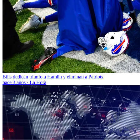
Bills dedican triunfo a Hamlin y eliminan a Patriots
hace 3 años
·
La Hora