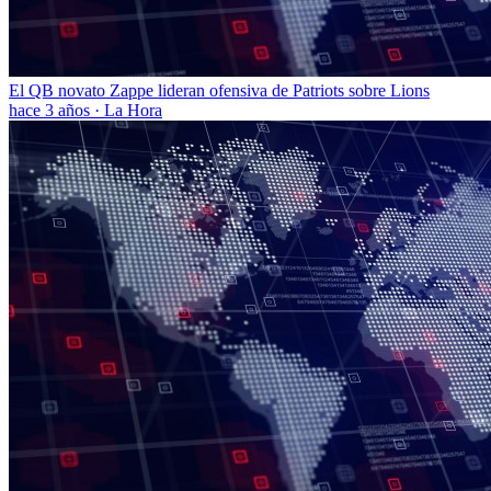
El QB novato Zappe lideran ofensiva de Patriots sobre Lions
hace 3 años
·
La Hora