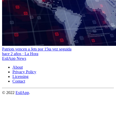
Patriots vencen a Jets por 15ta vez seguida
hace 2 años
·
La Hora
EsilApp News
About
Privacy Policy
Licensing
Contact
© 2022
EsilApp
.