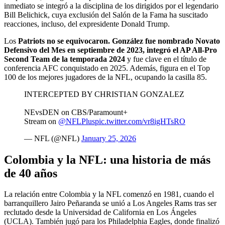
inmediato se integró a la disciplina de los dirigidos por el legendario
Bill Belichick, cuya exclusión del Salón de la Fama ha suscitado
reacciones, incluso, del expresidente Donald Trump.
Los
Patriots no se equivocaron. González fue nombrado Novato
Defensivo del Mes en septiembre de 2023, integró el AP All-Pro
Second Team de la temporada 2024
y fue clave en el título de
conferencia AFC conquistado en 2025. Además, figura en el Top
100 de los mejores jugadores de la NFL, ocupando la casilla 85.
INTERCEPTED BY CHRISTIAN GONZALEZ
NEvsDEN on CBS/Paramount+
Stream on
@NFLPlus
pic.twitter.com/vr8igHTsRO
— NFL (@NFL)
January 25, 2026
Colombia y la NFL: una historia de más
de 40 años
La relación entre Colombia y la NFL comenzó en 1981, cuando el
barranquillero Jairo Peñaranda se unió a Los Angeles Rams tras ser
reclutado desde la Universidad de California en Los Ángeles
(UCLA). También jugó para los Philadelphia Eagles, donde finalizó