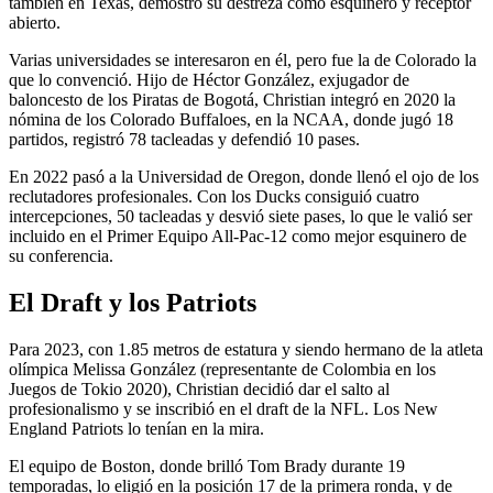
también en Texas, demostró su destreza como esquinero y receptor
abierto.
Varias universidades se interesaron en él, pero fue la de Colorado la
que lo convenció. Hijo de Héctor González, exjugador de
baloncesto de los Piratas de Bogotá, Christian integró en 2020 la
nómina de los Colorado Buffaloes, en la NCAA, donde jugó 18
partidos, registró 78 tacleadas y defendió 10 pases.
En 2022 pasó a la Universidad de Oregon, donde llenó el ojo de los
reclutadores profesionales. Con los Ducks consiguió cuatro
intercepciones, 50 tacleadas y desvió siete pases, lo que le valió ser
incluido en el Primer Equipo All-Pac-12 como mejor esquinero de
su conferencia.
El Draft y los Patriots
Para 2023, con 1.85 metros de estatura y siendo hermano de la atleta
olímpica Melissa González (representante de Colombia en los
Juegos de Tokio 2020), Christian decidió dar el salto al
profesionalismo y se inscribió en el draft de la NFL. Los New
England Patriots lo tenían en la mira.
El equipo de Boston, donde brilló Tom Brady durante 19
temporadas, lo eligió en la posición 17 de la primera ronda, y de