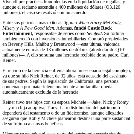
Vivendi por prácticas fraudulentas en la liquidación de regalías, y
aunque el reclamo ascendía a 400 millones de dólares (Q3,120
millones), el caso se resolvió con un acuerdo.
Entre sus películas más exitosas figuran
When Harry Met Sally
,
Misery
y
A Few Good Men
. Además,
fundó Castle Rock
Entertainment
, responsable de series como
Seinfeld
. Su fortuna
también creció con inversiones inmobiliarias. Compró propiedades
en Beverly Hills, Malibu y Brentwood —esta última, valorada
actualmente en más de 13 millones de dólares (alrededor de Q101
millones)—. A ello se suma una herencia recibida de su padre, Carl
Reiner.
El reparto de la herencia enfrenta ahora un escenario legal complejo,
ya que su hijo Nick Reiner, de 32 años, está acusado del asesinato
de sus padres. Según la legislación de California, una persona
condenada por matar intencionalmente a un familiar queda
automáticamente excluida de la herencia.
Reiner tuvo tres hijos con su esposa Michele —Jake, Nick y Romy
— y una hija adoptiva, Tracy. La redistribución del patrimonio
dependerá del testamento o de un fideicomiso, aunque allegados
aseguran que Rob y Michele planearon destinar una parte sustancial
de su fortuna a causas benéficas.
Mientras se resuelve el caso, parte del patrimonio estaría siendo