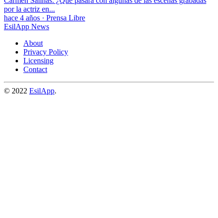
Carmen Salinas: ¿Qué pasará con algunas de las escenas grabadas
por la actriz en...
hace 4 años
·
Prensa Libre
EsilApp News
About
Privacy Policy
Licensing
Contact
© 2022
EsilApp
.