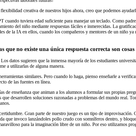
erspectivas laborales futuras?
a flexibilidad creativa de nuestros hijos ahora, creo que podemos ayudar
T cuando tuviera edad suficiente para manejar un teclado. Como padre
miento del niño mediante respuestas fáciles e inmerecidas. La gratificac
ciales de la IA en ellos, cuando los compañeros y mentores de un niño y
las que no existe una única respuesta correcta son cosa
os datos sugieren que la inmensa mayoría de los estudiantes universita
me a utilizarlas de alguna manera.
ramientas similares. Pero cuando lo haga, pienso enseñarle a verificar
o de las fuentes en línea.
fías de enseñanza que animan a los alumnos a formular sus propias pregu
 que desarrollen soluciones razonadas a problemas del mundo real. Toma
manos.
incertidumbre. Gran parte de nuestro juego es un tipo de improvisación. 
salada que invoco lanzándoles pollo crudo con somníferos dentro, y blo
aravilloso para la imaginación libre de un niño. Por eso utilizamos pr