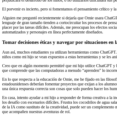
perjudicará el desarrollo de los niños, o no utilizarlos dificultará sus p
El porvenir es incierto, pero si fomentamos el pensamiento crítico y l
Alguien me preguntó recientemente si dejaría que Omie usara ChatGP
lenguaje de gran tamaño tienden a cortocircuitar los procesos de pensa
placer por las tareas difíciles. Además, me preocupan los efectos so
automatizados y personajes en línea perfectamente diseñados.
Tomar decisiones éticas y navegar por situaciones en 
Aun así, muchos estudiantes ya utilizan herramientas como ChatGPT. L
niños como mi hijo se vean expuestos a estas herramientas y se les ani
Creo que en algún momento permitiré que mi hijo utilice ChatGPT y her
que comprende que las computadoras a menudo “aprenden” lo incorrect
En lo que respecta a la educación de Omie, me he fijado en las filoso
estadounidenses deberían fomentar proyectos que exijan a los alumnos
una única respuesta correcta son cosas que solo pueden hacer los hu
En casa, intento ayudar a mi hijo a responder de forma creativa a la 
los desafío con escenarios difíciles. Frustra los cocodrilos de agua 
de la IA como sustituto de la creatividad, puede ser un complemento m
que acompañen nuestras aventuras de rol.