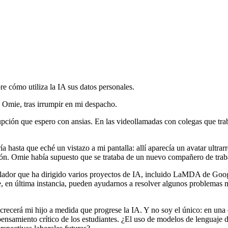
e cómo utiliza la IA sus datos personales.
 Omie, tras irrumpir en mi despacho.
rupción que espero con ansias. En las videollamadas con colegas que tr
a hasta que eché un vistazo a mi pantalla: allí aparecía un avatar ultr
ción. Omie había supuesto que se trataba de un nuevo compañero de trab
lador que ha dirigido varios proyectos de IA, incluido LaMDA de Goog
, en última instancia, pueden ayudarnos a resolver algunos problemas 
crecerá mi hijo a medida que progrese la IA. Y no soy el único: en una e
 pensamiento crítico de los estudiantes. ¿El uso de modelos de lengua