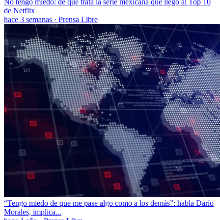
No tengo miedo: de qué trata la serie mexicana que llegó al Top 10
de Netflix
hace 3 semanas
·
Prensa Libre
“Tengo miedo de que me pase algo como a los demás”: habla Darío
Morales, implica...