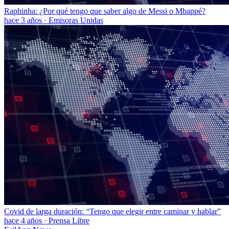
Raphinha: ¿Por qué tengo que saber algo de Messi o Mbappé?
hace 3 años
·
Emisoras Unidas
Covid de larga duración: “Tengo que elegir entre caminar y hablar”
hace 4 años
·
Prensa Libre