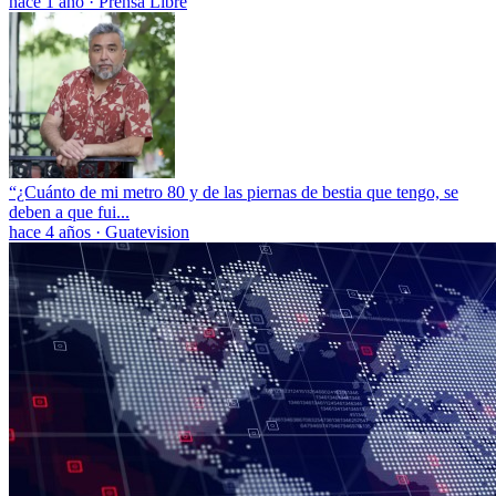
hace 1 año
·
Prensa Libre
“¿Cuánto de mi metro 80 y de las piernas de bestia que tengo, se
deben a que fui...
hace 4 años
·
Guatevision