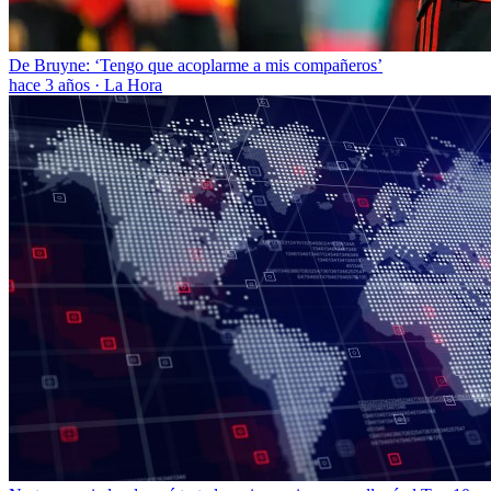
De Bruyne: ‘Tengo que acoplarme a mis compañeros’
hace 3 años
·
La Hora