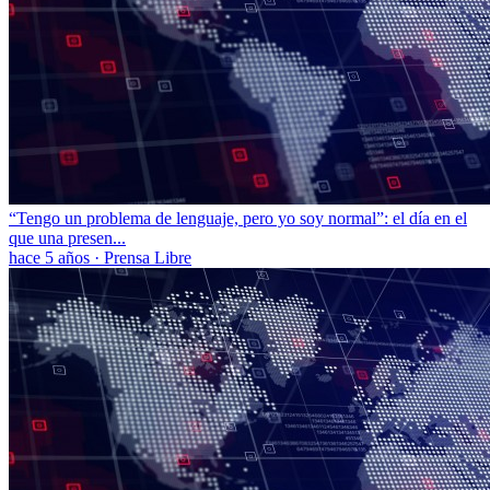
“Tengo un problema de lenguaje, pero yo soy normal”: el día en el
que una presen...
hace 5 años
·
Prensa Libre