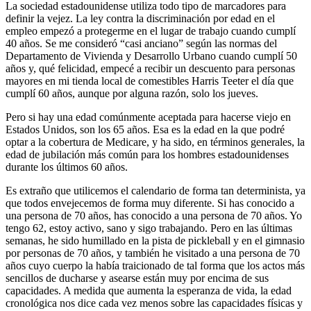
La sociedad estadounidense utiliza todo tipo de marcadores para
definir la vejez. La ley contra la discriminación por edad en el
empleo empezó a protegerme en el lugar de trabajo cuando cumplí
40 años. Se me consideró “casi anciano” según las normas del
Departamento de Vivienda y Desarrollo Urbano cuando cumplí 50
años y, qué felicidad, empecé a recibir un descuento para personas
mayores en mi tienda local de comestibles Harris Teeter el día que
cumplí 60 años, aunque por alguna razón, solo los jueves.
Pero si hay una edad comúnmente aceptada para hacerse viejo en
Estados Unidos, son los 65 años. Esa es la edad en la que podré
optar a la cobertura de Medicare, y ha sido, en términos generales, la
edad de jubilación más común para los hombres estadounidenses
durante los últimos 60 años.
Es extraño que utilicemos el calendario de forma tan determinista, ya
que todos envejecemos de forma muy diferente. Si has conocido a
una persona de 70 años, has conocido a una persona de 70 años. Yo
tengo 62, estoy activo, sano y sigo trabajando. Pero en las últimas
semanas, he sido humillado en la pista de pickleball y en el gimnasio
por personas de 70 años, y también he visitado a una persona de 70
años cuyo cuerpo la había traicionado de tal forma que los actos más
sencillos de ducharse y asearse están muy por encima de sus
capacidades. A medida que aumenta la esperanza de vida, la edad
cronológica nos dice cada vez menos sobre las capacidades físicas y