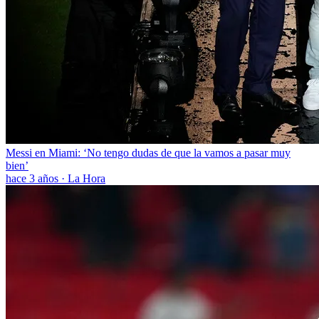
Messi en Miami: ‘No tengo dudas de que la vamos a pasar muy
bien’
hace 3 años
·
La Hora