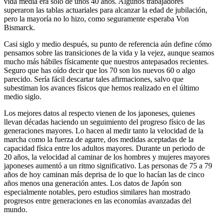
vida media era solo de unos 40 años. Algunos trabajadores
superaron las tablas actuariales para alcanzar la edad de jubilación,
pero la mayoría no lo hizo, como seguramente esperaba Von
Bismarck.
Casi siglo y medio después, su punto de referencia aún define cómo
pensamos sobre las transiciones de la vida y la vejez, aunque seamos
mucho más hábiles físicamente que nuestros antepasados recientes.
Seguro que has oído decir que los 70 son los nuevos 60 o algo
parecido. Sería fácil descartar tales afirmaciones, salvo que
subestiman los avances físicos que hemos realizado en el último
medio siglo.
Los mejores datos al respecto vienen de los japoneses, quienes
llevan décadas haciendo un seguimiento del progreso físico de las
generaciones mayores. Lo hacen al medir tanto la velocidad de la
marcha como la fuerza de agarre, dos medidas aceptadas de la
capacidad física entre los adultos mayores. Durante un periodo de
20 años, la velocidad al caminar de los hombres y mujeres mayores
japoneses aumentó a un ritmo significativo. Las personas de 75 a 79
años de hoy caminan más deprisa de lo que lo hacían las de cinco
años menos una generación antes. Los datos de Japón son
especialmente notables, pero estudios similares han mostrado
progresos entre generaciones en las economías avanzadas del
mundo.