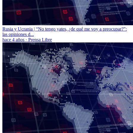
Rusia y Ucrania | “No tengo yates, ¿de qué me voy a preocupar?”:
las opiniones d...
hace 4 años
·
Prensa Libre