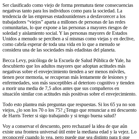
Ser clasificado como viejo de forma prematura tiene consecuencias
negativas tanto para los individuos como para la sociedad. La
tendencia de las empresas estadounidenses a desfavorecer a los
trabajadores “viejos” aparta a millones de personas de las redes
comunitarias, lo que expone a las personas a mayores riesgos de
soledad y aislamiento social. Y las personas mayores de Estados
Unidos a menudo se perciben a sí mismas como viejas y en declive,
como cabría esperar de toda una vida en lo que a menudo se
considera una de las sociedades más edadistas del planeta.
Becca Levy, psicóloga de la Escuela de Salud Pública de Yale, ha
descubierto que los adultos mayores que adoptan actitudes más
negativas sobre el envejecimiento tienden a ser menos móviles,
tienen peor memoria, se recuperan más lentamente de lesiones y
enfermedades, son más susceptibles al deterioro cognitivo y tienden
a morir una media de 7,5 años antes que sus compañeros en
situación similar con actitudes más positivas sobre el envejecimiento.
Todo esto plantea más preguntas que respuestas. Si los 65 ya no son
viejos, ¿lo son los 70 o los 75? ¿Tengo que renunciar a mi descuento
de Harris Teeter si sigo trabajando y si tengo buena salud?
Voy a conservar el descuento, pero rechazaré la idea de que aún
existe una frontera universal útil entre la mediana edad y la vejez. Lo
reconoceré cuando lo vea, pero puede que sea distinto para ti que