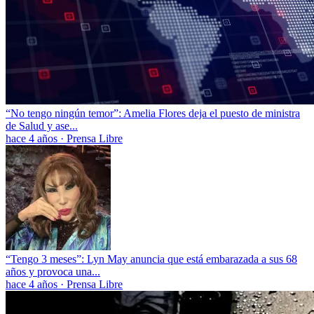
“No tengo ningún temor”: Amelia Flores deja el puesto de ministra
de Salud y ase...
hace 4 años
·
Prensa Libre
“Tengo 3 meses”: Lyn May anuncia que está embarazada a sus 68
años y provoca una...
hace 4 años
·
Prensa Libre