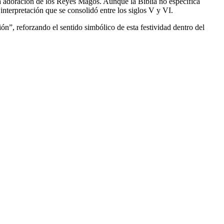
la adoración de los Reyes Magos. Aunque la Biblia no especifica
 interpretación que se consolidó entre los siglos V y VI.
n”, reforzando el sentido simbólico de esta festividad dentro del