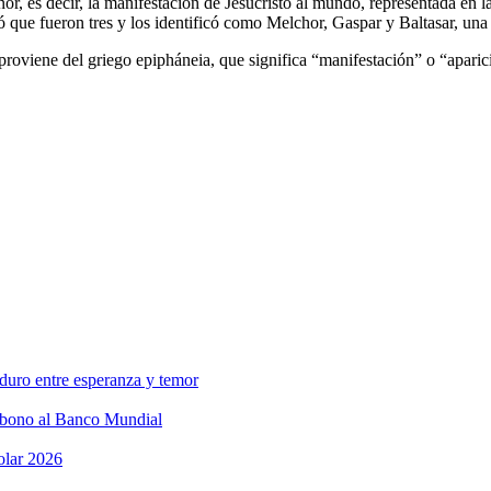
r, es decir, la manifestación de Jesucristo al mundo, representada en 
ió que fueron tres y los identificó como Melchor, Gaspar y Baltasar, una
viene del griego epipháneia, que significa “manifestación” o “aparició
aduro entre esperanza y temor
arbono al Banco Mundial
colar 2026