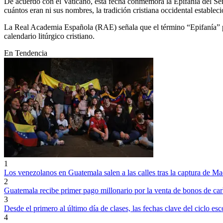
De acuerdo con el Vaticano, esta fecha conmemora la Epifanía del Seño
cuántos eran ni sus nombres, la tradición cristiana occidental establec
La Real Academia Española (RAE) señala que el término “Epifanía” pro
calendario litúrgico cristiano.
En Tendencia
1
Los venezolanos en Guatemala salen a las calles tras la captura de M
2
Guatemala recibe primer pago millonario por la venta de bonos de c
3
Desde el primero al último día de clases, las fechas clave del ciclo es
4