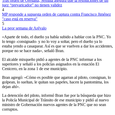
Tras orden de Orellana, Semilla asegura que la resoluciones de un
juez “prevaricador” no tienen validez
4
MP responde a supuesta orden de captura contra Francisco Jiménez
"caso está en reserva"
5
La peor semana de Arévalo
«Aparte de todo, el dueño ya había subido a hablar con la PNC. Yo
lo tengo -consignado- y no lo voy a soltar, pero el dueño ya lo
estaba yendo a casaquear. Así es que se vuelven a dar los accidentes,
porque no se hace nada», señaló Bran.
El alcalde mixqueño pidió a agentes de la PNC informar a los
superiores y señaló a los policías asignados en la estación El
Cenicero, en la zona 1 de ese municipio.
Bran agregó: «Cómo es posible que agarran al piloto, consignan, lo
golpean, lo sueltan, le quitan sus papeles, hacen la pantomima, los
dejan ahí».
La detención del piloto, informó Bran fue por la búsqueda que hizo
la Policía Municipal de Tránsito de ese municipio y pidió al nuevo
ministro de Gobernación nuevos agentes de la PNC que no sean
corruptos.