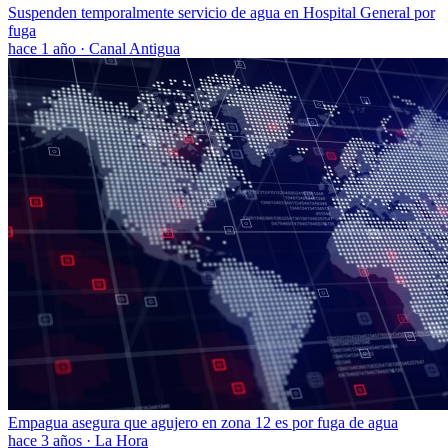
Suspenden temporalmente servicio de agua en Hospital General por
fuga
hace 1 año
·
Canal Antigua
Empagua asegura que agujero en zona 12 es por fuga de agua
hace 3 años
·
La Hora