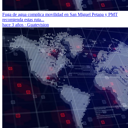
Fuga de agua complica movilidad en San Miguel Petapa y PMT
recomienda estas ruta...
hace 3 años
·
Guatevision