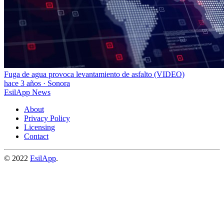
Fuga de agua provoca levantamiento de asfalto (VIDEO)
hace 3 años
·
Sonora
EsilApp News
About
Privacy Policy
Licensing
Contact
© 2022
EsilApp
.