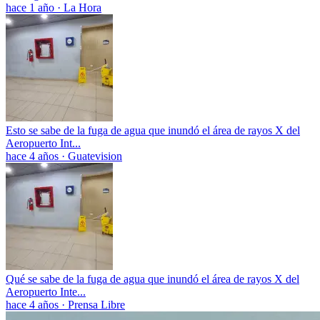
hace 1 año
·
La Hora
Esto se sabe de la fuga de agua que inundó el área de rayos X del
Aeropuerto Int...
hace 4 años
·
Guatevision
Qué se sabe de la fuga de agua que inundó el área de rayos X del
Aeropuerto Inte...
hace 4 años
·
Prensa Libre