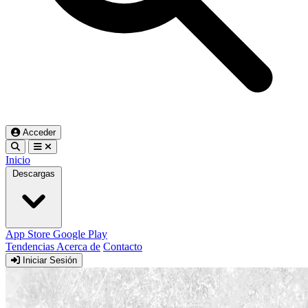
Acceder
Inicio
Descargas
App Store
Google Play
Tendencias
Acerca de
Contacto
Iniciar Sesión