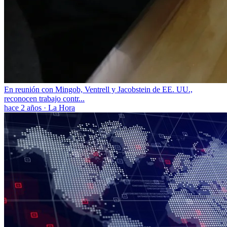
En reunión con Mingob, Ventrell y Jacobstein de EE. UU.,
reconocen trabajo contr...
hace 2 años
·
La Hora