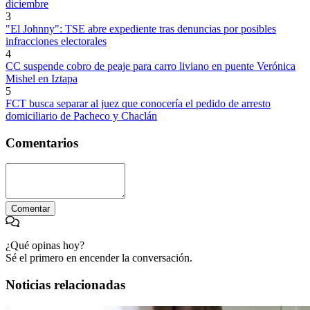
diciembre
3
"El Johnny": TSE abre expediente tras denuncias por posibles
infracciones electorales
4
CC suspende cobro de peaje para carro liviano en puente Verónica
Mishel en Iztapa
5
FCT busca separar al juez que conocería el pedido de arresto
domiciliario de Pacheco y Chaclán
Comentarios
Comentar
¿Qué opinas hoy?
Sé el primero en encender la conversación.
Noticias relacionadas