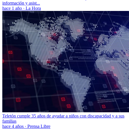
información y asist...
hace 1 año
·
La Hora
Teletón cumple 35 años de ayudar a niños con discapacidad y a sus
familias
hace 4 años
·
Prensa Libre