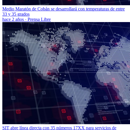
Medio Maratón de Cobán se desarrollará con temperaturas de entre
33 y 35 grados
hace 2 años
·
Prensa Libre
SIT abre línea directa con 35 números 17XX para servicios de