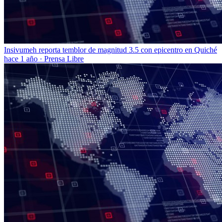
Insivumeh reporta temblor de magnitud 3.5 con epicentro en Quiché
hace 1 año
·
Prensa Libre