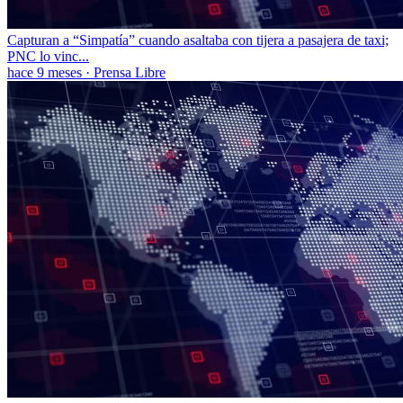
Capturan a “Simpatía” cuando asaltaba con tijera a pasajera de taxi;
PNC lo vinc...
hace 9 meses
·
Prensa Libre