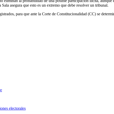
 no eliminan la probabilidad de una posible participación ilícita, aunqu
a Sala asegura que esto es un extremo que debe resolver un tribunal.
trados, para que ante la Corte de Constitucionalidad (CC) se determine 
re
ones electorales