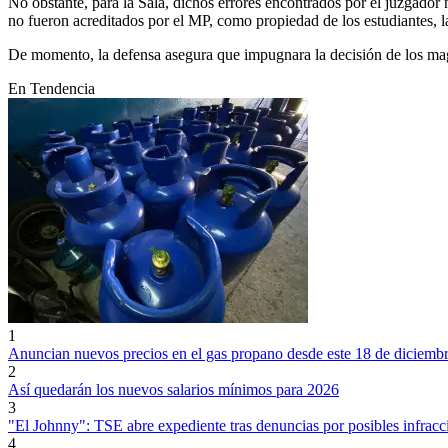
No obstante, para la Sala, dichos errores encontrados por el juzgador
no fueron acreditados por el MP, como propiedad de los estudiantes, l
De momento, la defensa asegura que impugnara la decisión de los magis
En Tendencia
1
Anuncian nuevos precios en el gas propano desde este 18 de diciemb
2
Así quedarán los nuevos salarios mínimos para 2026
3
"El Johnny": TSE abre expediente tras denuncias por posibles infracci
4