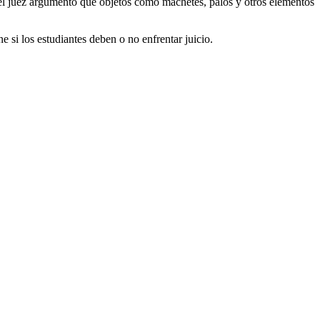
e el juez argumentó que objetos como machetes, palos y otros elementos
si los estudiantes deben o no enfrentar juicio.