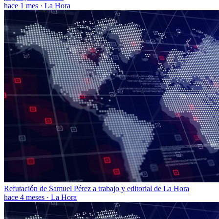
hace 1 mes
·
La Hora
Refutación de Samuel Pérez a trabajo y editorial de La Hora
hace 4 meses
·
La Hora