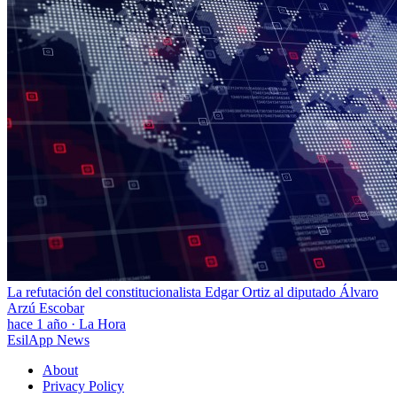
La refutación del constitucionalista Edgar Ortiz al diputado Álvaro
Arzú Escobar
hace 1 año
·
La Hora
EsilApp News
About
Privacy Policy