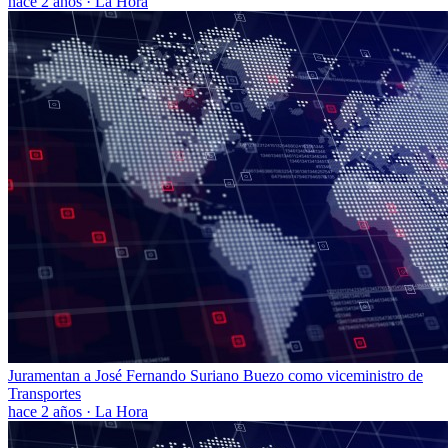
hace 2 años
·
La Hora
Juramentan a José Fernando Suriano Buezo como viceministro de
Transportes
hace 2 años
·
La Hora