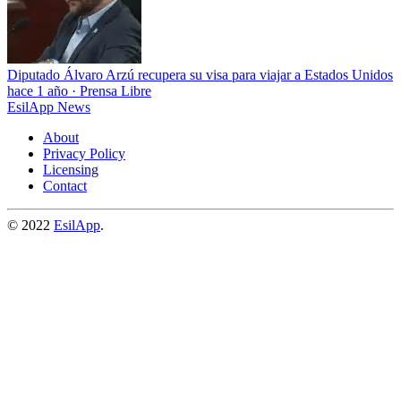
Diputado Álvaro Arzú recupera su visa para viajar a Estados Unidos
hace 1 año
·
Prensa Libre
EsilApp News
About
Privacy Policy
Licensing
Contact
© 2022
EsilApp
.