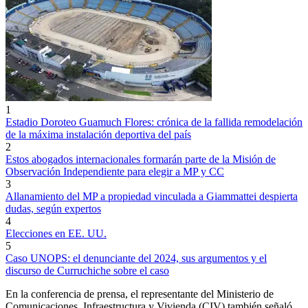
1
Estadio Doroteo Guamuch Flores: crónica de la fallida remodelación
de la máxima instalación deportiva del país
2
Estos abogados internacionales formarán parte de la Misión de
Observación Independiente para elegir a MP y CC
3
Allanamiento del MP a propiedad vinculada a Giammattei despierta
dudas, según expertos
4
Elecciones en EE. UU.
5
Caso UNOPS: el denunciante del 2024, sus argumentos y el
discurso de Curruchiche sobre el caso
En la conferencia de prensa, el representante del Ministerio de
Comunicaciones, Infraestructura y Vivienda (CIV) también señaló