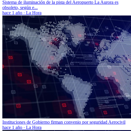
Sistema de iluminación de la pista del Aeropuerto La Aurora es
obsoleto, según e...
hace 1 año
·
La Hora
Instituciones de Gobierno firman convenio por seguridad Aerocivil
hace 1 año
·
La Hora