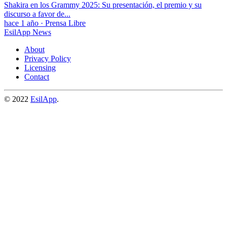
Shakira en los Grammy 2025: Su presentación, el premio y su
discurso a favor de...
hace 1 año
·
Prensa Libre
EsilApp News
About
Privacy Policy
Licensing
Contact
© 2022
EsilApp
.