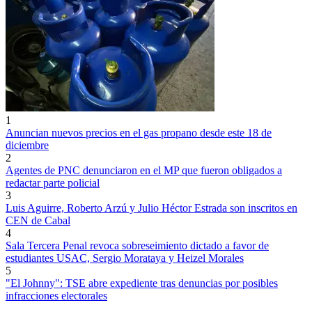
1
Anuncian nuevos precios en el gas propano desde este 18 de
diciembre
2
Agentes de PNC denunciaron en el MP que fueron obligados a
redactar parte policial
3
Luis Aguirre, Roberto Arzú y Julio Héctor Estrada son inscritos en
CEN de Cabal
4
Sala Tercera Penal revoca sobreseimiento dictado a favor de
estudiantes USAC, Sergio Morataya y Heizel Morales
5
"El Johnny": TSE abre expediente tras denuncias por posibles
infracciones electorales