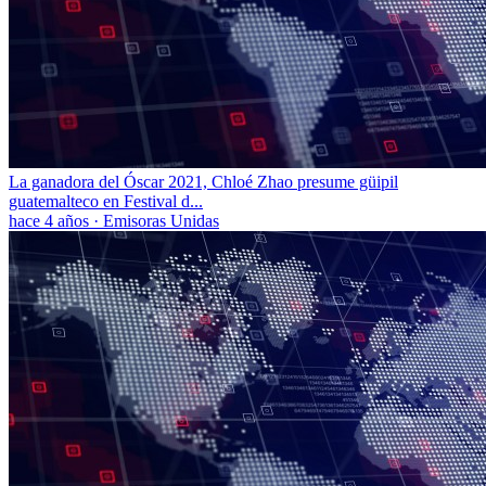
La ganadora del Óscar 2021, Chloé Zhao presume güipil
guatemalteco en Festival d...
hace 4 años
·
Emisoras Unidas