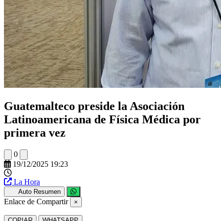
Guatemalteco preside la Asociación
Latinoamericana de Física Médica por
primera vez
0
19/12/2025 19:23
La Hora
Auto Resumen
Enlace de Compartir
×
COPIAR
WHATSAPP