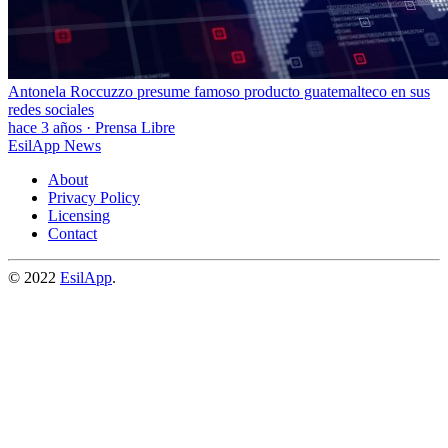
Antonela Roccuzzo presume famoso producto guatemalteco en sus
redes sociales
hace 3 años
·
Prensa Libre
EsilApp News
About
Privacy Policy
Licensing
Contact
© 2022
EsilApp
.