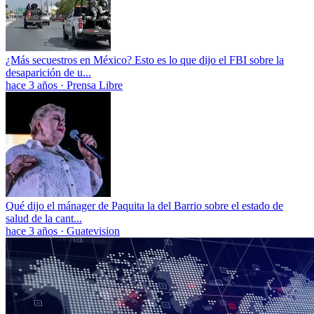
¿Más secuestros en México? Esto es lo que dijo el FBI sobre la
desaparición de u...
hace 3 años
·
Prensa Libre
Qué dijo el mánager de Paquita la del Barrio sobre el estado de
salud de la cant...
hace 3 años
·
Guatevision