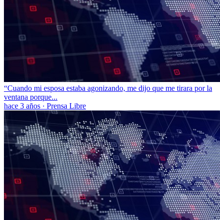
“Cuando mi esposa estaba agonizando, me dijo que me tirara por la
ventana porque...
hace 3 años
·
Prensa Libre