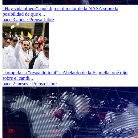
“Hay vida afuera”: qué dijo el director de la NASA sobre la
posibilidad de que e...
hace 3 años
·
Prensa Libre
Trump da su “respaldo total” a Abelardo de la Espriella: qué dijo
sobre el candi...
hace 2 meses
·
Prensa Libre