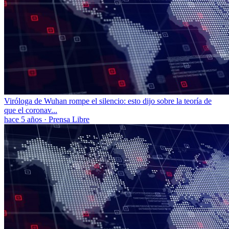
Viróloga de Wuhan rompe el silencio: esto dijo sobre la teoría de
que el coronav...
hace 5 años
·
Prensa Libre