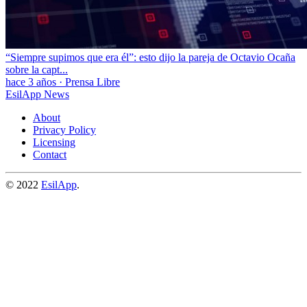
“Siempre supimos que era él”: esto dijo la pareja de Octavio Ocaña
sobre la capt...
hace 3 años
·
Prensa Libre
EsilApp News
About
Privacy Policy
Licensing
Contact
© 2022
EsilApp
.