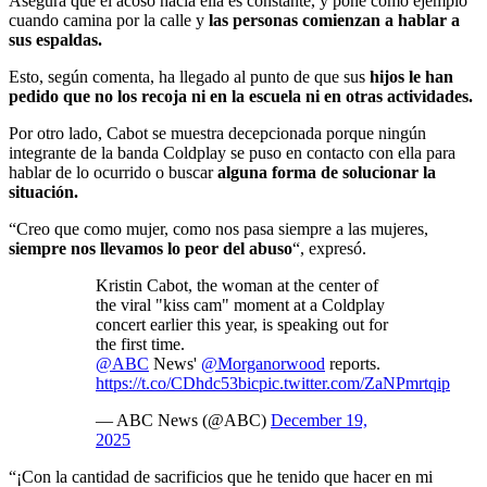
Asegura que el acoso hacia ella es constante, y pone como ejemplo
cuando camina por la calle y
las personas comienzan a hablar a
sus espaldas.
Esto, según comenta, ha llegado al punto de que sus
hijos le han
pedido que no los recoja ni en la escuela ni en otras actividades.
Por otro lado, Cabot se muestra decepcionada porque ningún
integrante de la banda Coldplay se puso en contacto con ella para
hablar de lo ocurrido o buscar
alguna forma de solucionar la
situación.
“Creo que como mujer, como nos pasa siempre a las mujeres,
siempre nos llevamos lo peor del abuso
“, expresó.
Kristin Cabot, the woman at the center of
the viral "kiss cam" moment at a Coldplay
concert earlier this year, is speaking out for
the first time.
@ABC
News'
@Morganorwood
reports.
https://t.co/CDhdc53bic
pic.twitter.com/ZaNPmrtqip
— ABC News (@ABC)
December 19,
2025
“¡Con la cantidad de sacrificios que he tenido que hacer en mi