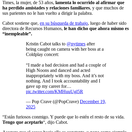
Times, la mujer, de 53 años,
lamenta lo ocurrido al afirmar que
ha perdido amistades y relaciones familiares
, y que muchos de
sus parientes no le han vuelto a dirigir la palabra.
Cabot sostiene que,
en su búsqueda de trabajo
, luego de haber sido
directora de Recursos Humanos,
le han dicho que ahora mismo es
“inempleable”.
Kristin Cabot talks to
@nytimes
after
being caught on camera with her boss at a
Coldplay concert:
“I made a bad decision and had a couple of
High Noons and danced and acted
inappropriately with my boss. And it’s not
nothing. And I took accountability and I
gave up my career for…
pic.twitter.com/KMHuuUgl5R
— Pop Crave (@PopCrave)
December 19,
2025
“Están furiosos conmigo. Y puede que lo estén el resto de su vida.
Tengo que aceptarlo
“, dijo Cabot.