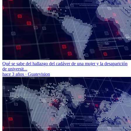
Qué se sabe del hallazgo del cadáver de una mujer y la desaparición
de universit...
hace 3 años
·
Guatevision