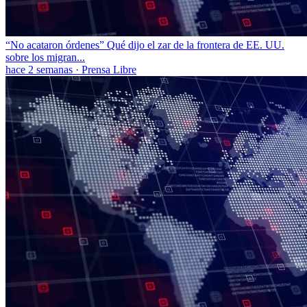
“No acataron órdenes” Qué dijo el zar de la frontera de EE. UU.
sobre los migran...
hace 2 semanas
·
Prensa Libre