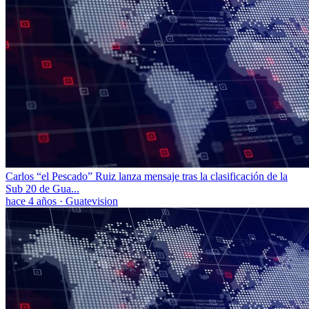
Carlos “el Pescado” Ruiz lanza mensaje tras la clasificación de la
Sub 20 de Gua...
hace 4 años
·
Guatevision