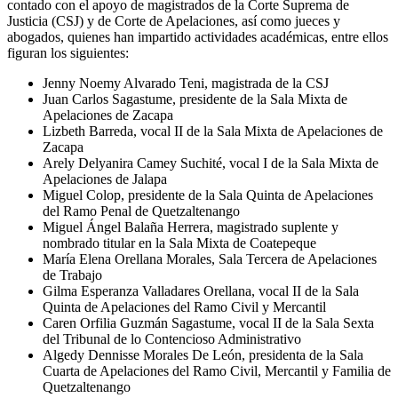
contado con el apoyo de magistrados de la Corte Suprema de
Justicia (CSJ) y de Corte de Apelaciones, así como jueces y
abogados, quienes han impartido actividades académicas, entre ellos
figuran los siguientes:
Jenny Noemy Alvarado Teni, magistrada de la CSJ
Juan Carlos Sagastume, presidente de la Sala Mixta de
Apelaciones de Zacapa
Lizbeth Barreda, vocal II de la Sala Mixta de Apelaciones de
Zacapa
Arely Delyanira Camey Suchité, vocal I de la Sala Mixta de
Apelaciones de Jalapa
Miguel Colop, presidente de la Sala Quinta de Apelaciones
del Ramo Penal de Quetzaltenango
Miguel Ángel Balaña Herrera, magistrado suplente y
nombrado titular en la Sala Mixta de Coatepeque
María Elena Orellana Morales, Sala Tercera de Apelaciones
de Trabajo
Gilma Esperanza Valladares Orellana, vocal II de la Sala
Quinta de Apelaciones del Ramo Civil y Mercantil
Caren Orfilia Guzmán Sagastume, vocal II de la Sala Sexta
del Tribunal de lo Contencioso Administrativo
Algedy Dennisse Morales De León, presidenta de la Sala
Cuarta de Apelaciones del Ramo Civil, Mercantil y Familia de
Quetzaltenango