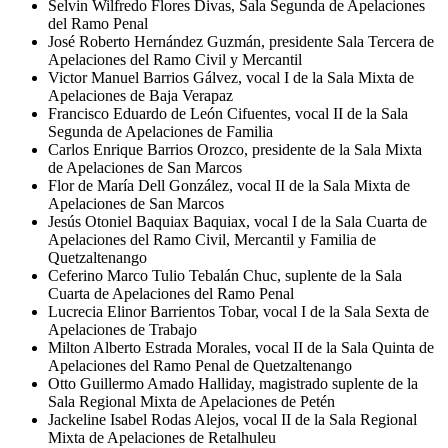
Selvin Wilfredo Flores Divas, Sala Segunda de Apelaciones
del Ramo Penal
José Roberto Hernández Guzmán, presidente Sala Tercera de
Apelaciones del Ramo Civil y Mercantil
Victor Manuel Barrios Gálvez, vocal I de la Sala Mixta de
Apelaciones de Baja Verapaz
Francisco Eduardo de León Cifuentes, vocal II de la Sala
Segunda de Apelaciones de Familia
Carlos Enrique Barrios Orozco, presidente de la Sala Mixta
de Apelaciones de San Marcos
Flor de María Dell González, vocal II de la Sala Mixta de
Apelaciones de San Marcos
Jesús Otoniel Baquiax Baquiax, vocal I de la Sala Cuarta de
Apelaciones del Ramo Civil, Mercantil y Familia de
Quetzaltenango
Ceferino Marco Tulio Tebalán Chuc, suplente de la Sala
Cuarta de Apelaciones del Ramo Penal
Lucrecia Elinor Barrientos Tobar, vocal I de la Sala Sexta de
Apelaciones de Trabajo
Milton Alberto Estrada Morales, vocal II de la Sala Quinta de
Apelaciones del Ramo Penal de Quetzaltenango
Otto Guillermo Amado Halliday, magistrado suplente de la
Sala Regional Mixta de Apelaciones de Petén
Jackeline Isabel Rodas Alejos, vocal II de la Sala Regional
Mixta de Apelaciones de Retalhuleu