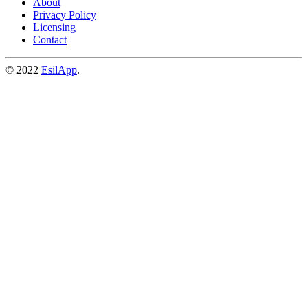
About
Privacy Policy
Licensing
Contact
© 2022
EsilApp
.