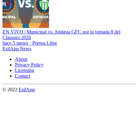
EN VIVO | Municipal vs. Antigua GFC por la jornada 8 del
Clausura 2026
hace 5 meses
·
Prensa Libre
EsilApp News
About
Privacy Policy
Licensing
Contact
© 2022
EsilApp
.