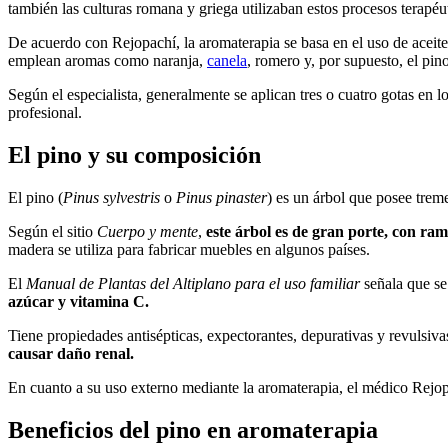
también las culturas romana y griega utilizaban estos procesos terapéu
De acuerdo con Rejopachí, la aromaterapia se basa en el uso de aceites
emplean aromas como naranja,
canela
, romero y, por supuesto, el pin
Según el especialista, generalmente se aplican tres o cuatro gotas en 
profesional.
El pino y su composición
El pino (
Pinus sylvestris
o
Pinus pinaster
) es un árbol que posee tre
Según el sitio
Cuerpo y mente
,
este árbol es de gran porte, con ram
madera se utiliza para fabricar muebles en algunos países.
El
Manual de Plantas del Altiplano para el uso familiar
señala que se 
azúcar y vitamina C.
Tiene propiedades antisépticas, expectorantes, depurativas y revulsiva
causar daño renal.
En cuanto a su uso externo mediante la aromaterapia, el médico Rejop
Beneficios del pino en aromaterapia