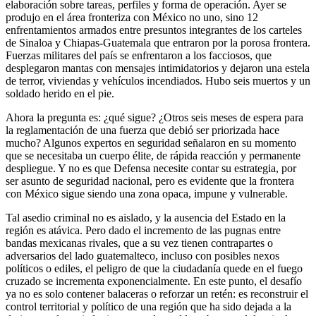
elaboración sobre tareas, perfiles y forma de operación. Ayer se
produjo en el área fronteriza con México no uno, sino 12
enfrentamientos armados entre presuntos integrantes de los carteles
de Sinaloa y Chiapas-Guatemala que entraron por la porosa frontera.
Fuerzas militares del país se enfrentaron a los facciosos, que
desplegaron mantas con mensajes intimidatorios y dejaron una estela
de terror, viviendas y vehículos incendiados. Hubo seis muertos y un
soldado herido en el pie.
Ahora la pregunta es: ¿qué sigue? ¿Otros seis meses de espera para
la reglamentación de una fuerza que debió ser priorizada hace
mucho? Algunos expertos en seguridad señalaron en su momento
que se necesitaba un cuerpo élite, de rápida reacción y permanente
despliegue. Y no es que Defensa necesite contar su estrategia, por
ser asunto de seguridad nacional, pero es evidente que la frontera
con México sigue siendo una zona opaca, impune y vulnerable.
Tal asedio criminal no es aislado, y la ausencia del Estado en la
región es atávica. Pero dado el incremento de las pugnas entre
bandas mexicanas rivales, que a su vez tienen contrapartes o
adversarios del lado guatemalteco, incluso con posibles nexos
políticos o ediles, el peligro de que la ciudadanía quede en el fuego
cruzado se incrementa exponencialmente. En este punto, el desafío
ya no es solo contener balaceras o reforzar un retén: es reconstruir el
control territorial y político de una región que ha sido dejada a la