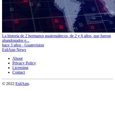
La historia de 2 hermanos guatemaltecos, de 2 y 6 años, que fueron
abandonados e...
hace 3 años
·
Guatevision
EsilApp News
About
Privacy Policy
Licensing
Contact
© 2022
EsilApp
.