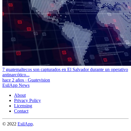
7 guatemaltecos son capturados en El Salvador durante un operativo
antinarcótico...
hace 2 años
·
Guatevision
EsilApp News
About
Privacy Policy
Licensing
Contact
© 2022
EsilApp
.