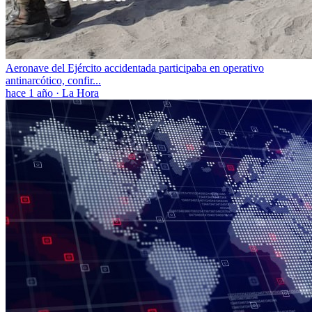
Aeronave del Ejército accidentada participaba en operativo
antinarcótico, confir...
hace 1 año
·
La Hora