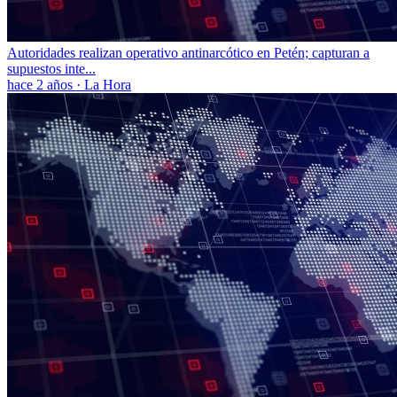
Autoridades realizan operativo antinarcótico en Petén; capturan a
supuestos inte...
hace 2 años
·
La Hora