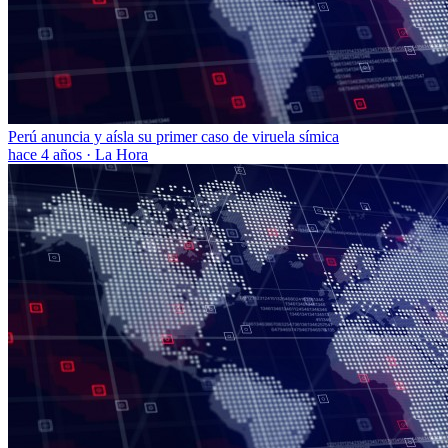
Perú anuncia y aísla su primer caso de viruela símica
hace 4 años
·
La Hora