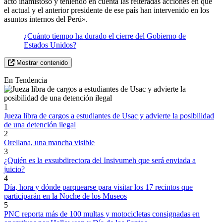
acto inamistoso y teniendo en cuenta las reiteradas acciones en que
el actual y el anterior presidente de ese país han intervenido en los
asuntos internos del Perú».
¿Cuánto tiempo ha durado el cierre del Gobierno de
Estados Unidos?
Mostrar contenido
En Tendencia
1
Jueza libra de cargos a estudiantes de Usac y advierte la posibilidad
de una detención ilegal
2
Orellana, una mancha visible
3
¿Quién es la exsubdirectora del Insivumeh que será enviada a
juicio?
4
Día, hora y dónde parquearse para visitar los 17 recintos que
participarán en la Noche de los Museos
5
PNC reporta más de 100 multas y motocicletas consignadas en