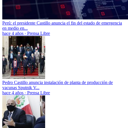
Perú: el presidente Castillo anuncia el fin del estado de emergencia
en medio en...
hace 4 años
·
Prensa Libre
Pedro Castillo anuncia instalación de planta de producción de
vacunas Sputnik V...
hace 4 años
·
Prensa Libre