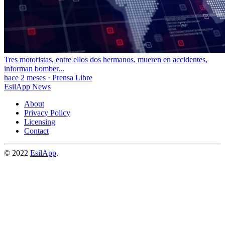
Tres motoristas, entre ellos dos hermanos, mueren en accidentes,
informan bomber...
hace 2 meses
·
Prensa Libre
EsilApp News
About
Privacy Policy
Licensing
Contact
© 2022
EsilApp
.