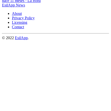
hace 11 meses
·
La Hora
EsilApp News
About
Privacy Policy
Licensing
Contact
© 2022
EsilApp
.