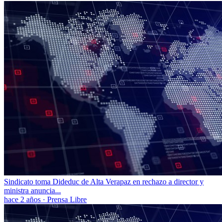
Sindicato toma Dideduc de Alta Verapaz en rechazo a director y
ministra anuncia...
hace 2 años
·
Prensa Libre