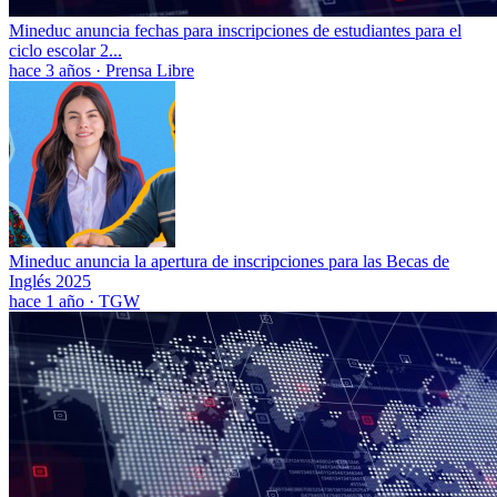
Mineduc anuncia fechas para inscripciones de estudiantes para el
ciclo escolar 2...
hace 3 años
·
Prensa Libre
Mineduc anuncia la apertura de inscripciones para las Becas de
Inglés 2025
hace 1 año
·
TGW