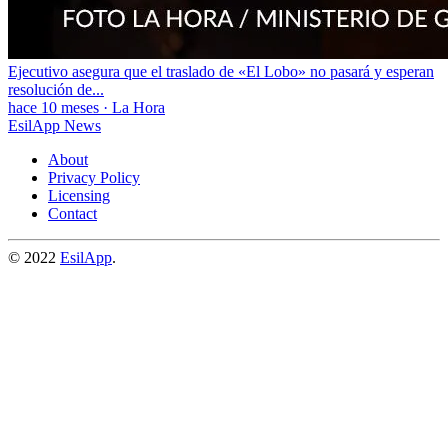
Ejecutivo asegura que el traslado de «El Lobo» no pasará y esperan
resolución de...
hace 10 meses
·
La Hora
EsilApp News
About
Privacy Policy
Licensing
Contact
© 2022
EsilApp
.