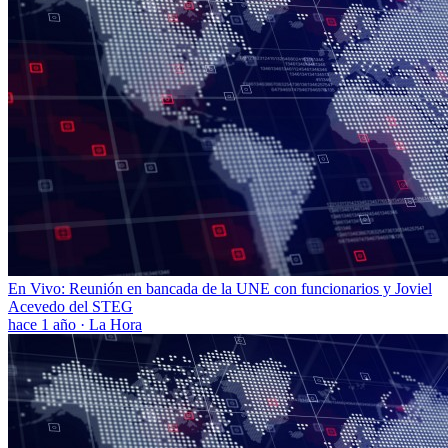
En Vivo: Reunión en bancada de la UNE con funcionarios y Joviel
Acevedo del STEG
hace 1 año
·
La Hora