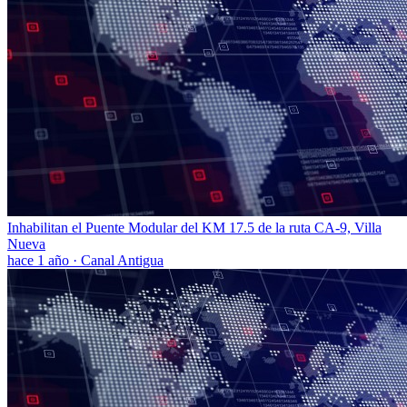
Inhabilitan el Puente Modular del KM 17.5 de la ruta CA-9, Villa
Nueva
hace 1 año
·
Canal Antigua