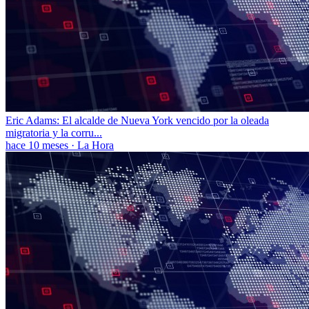
Eric Adams: El alcalde de Nueva York vencido por la oleada
migratoria y la corru...
hace 10 meses
·
La Hora