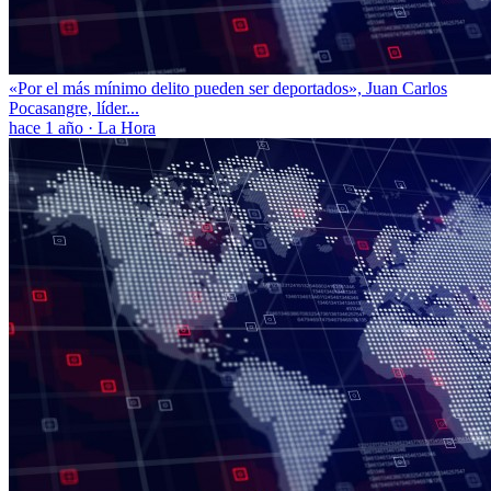
«Por el más mínimo delito pueden ser deportados», Juan Carlos
Pocasangre, líder...
hace 1 año
·
La Hora