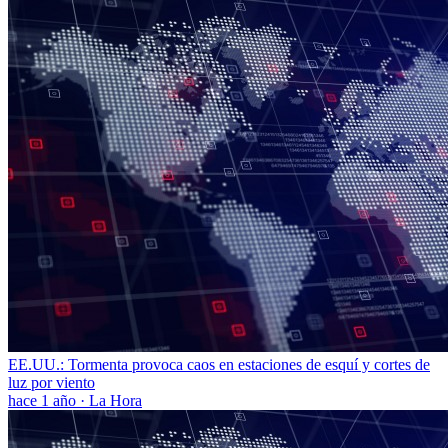
EE.UU.: Tormenta provoca caos en estaciones de esquí y cortes de
luz por viento
hace 1 año
·
La Hora