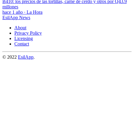
B410: los precios de las tortillas, carne de cerdo y otros por Q43.9
millones
hace 1 año
·
La Hora
EsilApp News
About
Privacy Policy
Licensing
Contact
© 2022
EsilApp
.