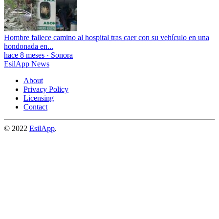
Hombre fallece camino al hospital tras caer con su vehículo en una
hondonada en...
hace 8 meses
·
Sonora
EsilApp News
About
Privacy Policy
Licensing
Contact
© 2022
EsilApp
.