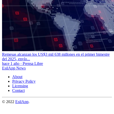
Remesas alcanzan los US$3 mil 638 millones en el primer bimestre
del 2025, envío...
hace 1 año
·
Prensa Libre
EsilApp News
About
Privacy Policy
Licensing
Contact
© 2022
EsilApp
.