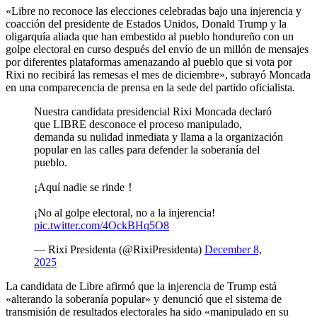
«Libre no reconoce las elecciones celebradas bajo una injerencia y
coacción del presidente de Estados Unidos, Donald Trump y la
oligarquía aliada que han embestido al pueblo hondureño con un
golpe electoral en curso después del envío de un millón de mensajes
por diferentes plataformas amenazando al pueblo que si vota por
Rixi no recibirá las remesas el mes de diciembre», subrayó Moncada
en una comparecencia de prensa en la sede del partido oficialista.
Nuestra candidata presidencial Rixi Moncada declaró
que LIBRE desconoce el proceso manipulado,
demanda su nulidad inmediata y llama a la organización
popular en las calles para defender la soberanía del
pueblo.
¡Aquí nadie se rinde！
¡No al golpe electoral, no a la injerencia!
pic.twitter.com/4OckBHq5O8
— Rixi Presidenta (@RixiPresidenta)
December 8,
2025
La candidata de Libre afirmó que la injerencia de Trump está
«alterando la soberanía popular» y denunció que el sistema de
transmisión de resultados electorales ha sido «manipulado en su