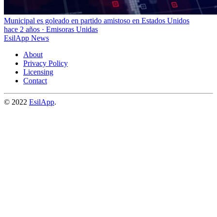
Municipal es goleado en partido amistoso en Estados Unidos
hace 2 años
·
Emisoras Unidas
EsilApp News
About
Privacy Policy
Licensing
Contact
© 2022
EsilApp
.