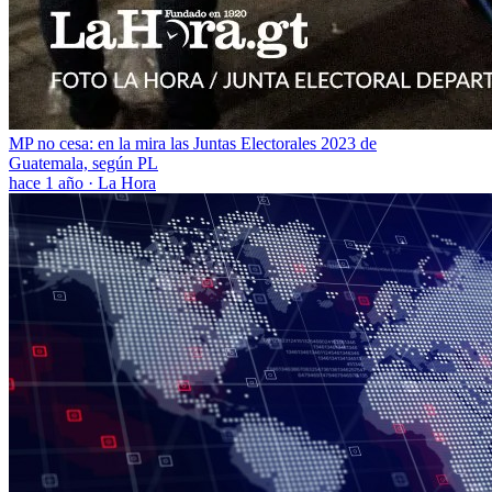
MP no cesa: en la mira las Juntas Electorales 2023 de
Guatemala, según PL
hace 1 año
·
La Hora