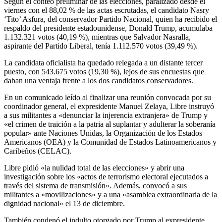
Según el conteo preliminar de las elecciones, paralizado desde el
viernes con el 88,02 % de las actas escrutadas, el candidato Nasry
‘Tito’ Asfura, del conservador Partido Nacional, quien ha recibido el
respaldo del presidente estadounidense, Donald Trump, acumulaba
1.132.321 votos (40,19 %), mientras que Salvador Nasralla,
aspirante del Partido Liberal, tenía 1.112.570 votos (39,49 %).
La candidata oficialista ha quedado relegada a un distante tercer
puesto, con 543.675 votos (19,30 %), lejos de sus encuestas que
daban una ventaja frente a los dos candidatos conservadores.
En un comunicado leído al finalizar una reunión convocada por su
coordinador general, el expresidente Manuel Zelaya, Libre instruyó
a sus militantes a «denunciar la injerencia extranjera» de Trump y
«el crimen de traición a la patria al suplantar y adulterar la soberanía
popular» ante Naciones Unidas, la Organización de los Estados
Americanos (OEA) y la Comunidad de Estados Latinoamericanos y
Caribeños (CELAC).
Libre pidió «la nulidad total de las elecciones» y abrir una
investigación sobre los «actos de terrorismo electoral ejecutados a
través del sistema de transmisión». Además, convocó a sus
militantes a «movilizaciones» y a una «asamblea extraordinaria de la
dignidad nacional» el 13 de diciembre.
También condenó el indulto otorgado por Trump al expresidente