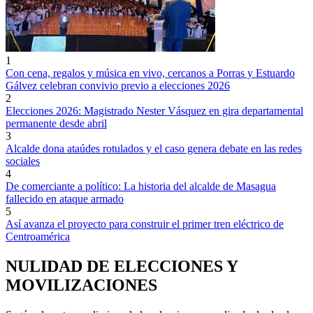
1
Con cena, regalos y música en vivo, cercanos a Porras y Estuardo
Gálvez celebran convivio previo a elecciones 2026
2
Elecciones 2026: Magistrado Nester Vásquez en gira departamental
permanente desde abril
3
Alcalde dona ataúdes rotulados y el caso genera debate en las redes
sociales
4
De comerciante a político: La historia del alcalde de Masagua
fallecido en ataque armado
5
Así avanza el proyecto para construir el primer tren eléctrico de
Centroamérica
NULIDAD DE ELECCIONES Y
MOVILIZACIONES