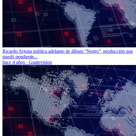
Ricardo Arjona publica adelanto de álbum “Negro”, producción que
quedó pendiente...
hace 4 años
·
Guatevision