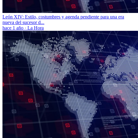
León XIV: Estilo, costumbres y agenda pendiente para una era
nueva del sucesor d...
hace 1 año
·
La Hora