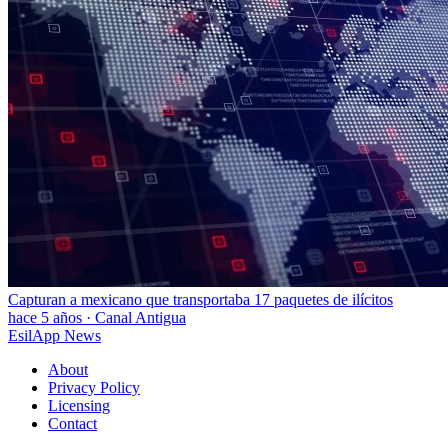
Capturan a mexicano que transportaba 17 paquetes de ilícitos
hace 5 años
·
Canal Antigua
EsilApp News
About
Privacy Policy
Licensing
Contact