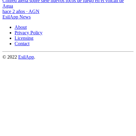
Conred alerta sobre siete nuevos focos de fuego en el volcán de
Agua
hace 2 años
·
AGN
EsilApp News
About
Privacy Policy
Licensing
Contact
© 2022
EsilApp
.