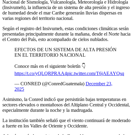
Nacional de Sismología, Vulcanología, Meteorología e Hidrología
(Insivumeh), la influencia de un sistema de alta presión y el ingreso
de humedad desde el mar Caribe generarán lluvias dispersas en
varias regiones del territorio nacional.
Según el registro del Insivumeh, estas condiciones climáticas serán
presentadas principalmente durante la mañana, desde el Norte hacia
el Centro del País, esto acompañado de cielos nublados.
EFECTOS DE UN SISTEMA DE ALTA PRESIÓN
EN EL TERRITORIO NACIONAL
Conoce más en el siguiente boletín 👇
https://t.co/yQLQRPRAA4
pic.twitter.com/T6jAEAYQsq
— CONRED (@ConredGuatemala)
December 23,
2025
Asimismo, la Conred indicó que persistirán bajas temperaturas en
sectores elevados o montañosos del Altiplano Central y Occidental,
especialmente durante la noche y la madrugada.
La institución también señaló que el viento continuará de moderado
a fuerte en los Valles de Oriente y Occidente.