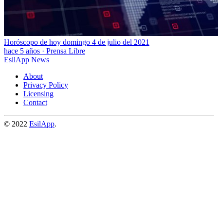
Horóscopo de hoy domingo 4 de julio del 2021
hace 5 años
·
Prensa Libre
EsilApp News
About
Privacy Policy
Licensing
Contact
© 2022
EsilApp
.