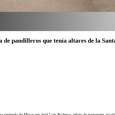
da de pandilleros que tenía altares de la 
 vivienda de Mixco era José Luis Pacheco, piloto de transporte, locali