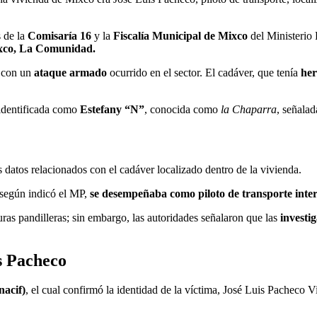
s de la
Comisaría 16
y la
Fiscalía Municipal de Mixco
del Ministerio 
xco, La Comunidad.
a con un
ataque armado
ocurrido en el sector. El cadáver, que tenía
her
 identificada como
Estefany “N”
, conocida como
la Chaparra
, señalad
 datos relacionados con el cadáver localizado dentro de la vivienda.
 según indicó el MP,
se desempeñaba como piloto de transporte inte
uras pandilleras; sin embargo, las autoridades señalaron que las
investi
s Pacheco
nacif)
, el cual confirmó la identidad de la víctima, José Luis Pacheco 