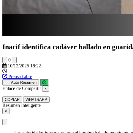
Inacif identifica cadáver hallado en guari
0
10/12/2025 18:22
Prensa Libre
Auto Resumen
Enlace de Compartir
×
COPIAR
WHATSAPP
Resumen Inteligente
×
Las autoridades informaron que el hombre hallado muerto en una