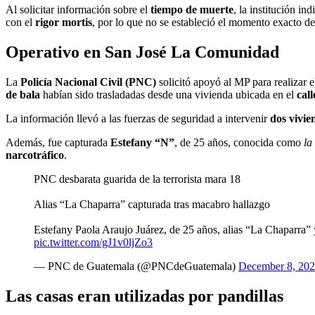
Al solicitar información sobre el
tiempo de muerte
, la institución in
con el
rigor mortis
, por lo que no se estableció el momento exacto del
Operativo en San José La Comunidad
La
Policía Nacional Civil (PNC)
solicitó apoyó al MP para realizar 
de bala
habían sido trasladadas desde una vivienda ubicada en el
call
La información llevó a las fuerzas de seguridad a intervenir
dos vivie
Además, fue capturada
Estefany “N”
, de 25 años, conocida como
la
narcotráfico
.
PNC desbarata guarida de la terrorista mara 18
Alias “La Chaparra” capturada tras macabro hallazgo
Estefany Paola Araujo Juárez, de 25 años, alias “La Chaparra” 
pic.twitter.com/gJ1v0ljZo3
— PNC de Guatemala (@PNCdeGuatemala)
December 8, 20
Las casas eran utilizadas por pandillas