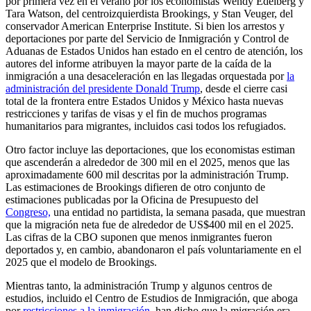
por primera vez en el verano por los economistas Wendy Edelberg y
Tara Watson, del centroizquierdista Brookings, y Stan Veuger, del
conservador American Enterprise Institute. Si bien los arrestos y
deportaciones por parte del Servicio de Inmigración y Control de
Aduanas de Estados Unidos han estado en el centro de atención, los
autores del informe atribuyen la mayor parte de la caída de la
inmigración a una desaceleración en las llegadas orquestada por
la
administración del presidente Donald Trump
, desde el cierre casi
total de la frontera entre Estados Unidos y México hasta nuevas
restricciones y tarifas de visas y el fin de muchos programas
humanitarios para migrantes, incluidos casi todos los refugiados.
Otro factor incluye las deportaciones, que los economistas estiman
que ascenderán a alrededor de 300 mil en el 2025, menos que las
aproximadamente 600 mil descritas por la administración Trump.
Las estimaciones de Brookings difieren de otro conjunto de
estimaciones publicadas por la Oficina de Presupuesto del
Congreso,
una entidad no partidista, la semana pasada, que muestran
que la migración neta fue de alrededor de US$400 mil en el 2025.
Las cifras de la CBO suponen que menos inmigrantes fueron
deportados y, en cambio, abandonaron el país voluntariamente en el
2025 que el modelo de Brookings.
Mientras tanto, la administración Trump y algunos centros de
estudios, incluido el Centro de Estudios de Inmigración, que aboga
por
restricciones a la inmigración
, han dicho que la migración era