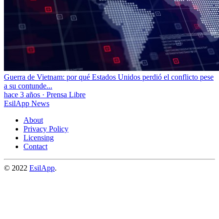
Guerra de Vietnam: por qué Estados Unidos perdió el conflicto pese
a su contunde...
hace 3 años
·
Prensa Libre
EsilApp News
About
Privacy Policy
Licensing
Contact
© 2022
EsilApp
.