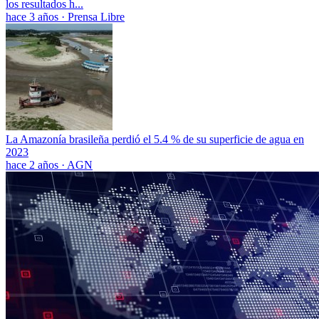
los resultados h...
hace 3 años
·
Prensa Libre
La Amazonía brasileña perdió el 5.4 % de su superficie de agua en
2023
hace 2 años
·
AGN