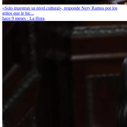
«Solo muestran su nivel cultural», responde Nery Ramos por los
gritos que le hic...
hace 9 meses
·
La Hora