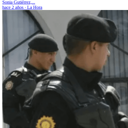
Sonia Gutiérrez,...
hace 2 años
·
La Hora