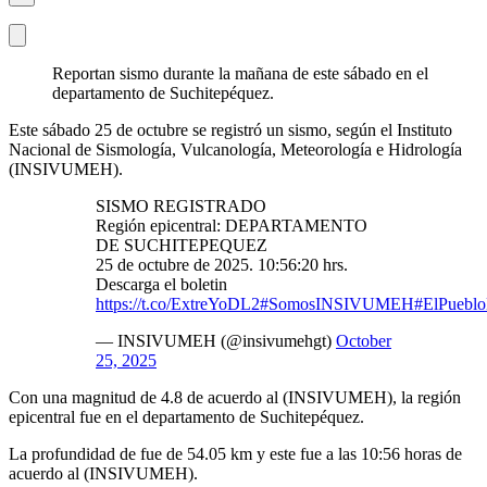
Reportan sismo durante la mañana de este sábado en el
departamento de Suchitepéquez.
Este sábado 25 de octubre se registró un sismo, según el Instituto
Nacional de Sismología, Vulcanología, Meteorología e Hidrología
(INSIVUMEH).
SISMO REGISTRADO
Región epicentral: DEPARTAMENTO
DE SUCHITEPEQUEZ
25 de octubre de 2025. 10:56:20 hrs.
Descarga el boletin
https://t.co/ExtreYoDL2
#SomosINSIVUMEH
#ElPuebl
— INSIVUMEH (@insivumehgt)
October
25, 2025
Con una magnitud de 4.8 de acuerdo al (INSIVUMEH), la región
epicentral fue en el departamento de Suchitepéquez.
La profundidad de fue de 54.05 km y este fue a las 10:56 horas de
acuerdo al (INSIVUMEH).