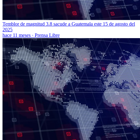
Temblor de magnitud 3.8 sacude a Guatemala este 15 de agosto del
2025
hace 11 meses
·
Prensa Libre