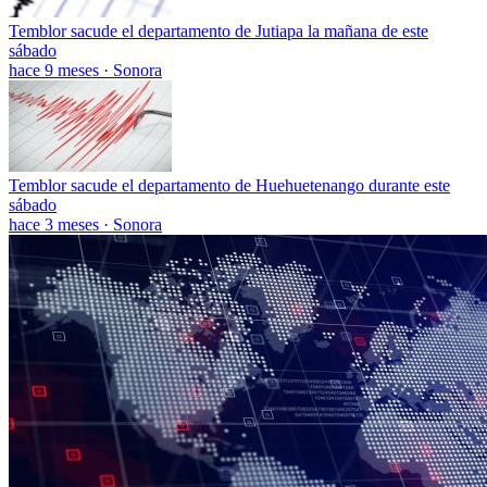
Temblor sacude el departamento de Jutiapa la mañana de este
sábado
hace 9 meses
·
Sonora
Temblor sacude el departamento de Huehuetenango durante este
sábado
hace 3 meses
·
Sonora