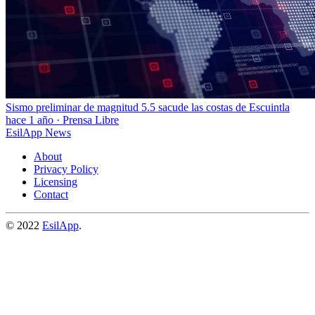
Sismo preliminar de magnitud 5.5 sacude las costas de Escuintla
hace 1 año
·
Prensa Libre
EsilApp News
About
Privacy Policy
Licensing
Contact
© 2022
EsilApp
.