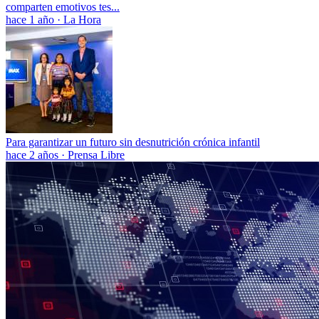
comparten emotivos tes...
hace 1 año
·
La Hora
Para garantizar un futuro sin desnutrición crónica infantil
hace 2 años
·
Prensa Libre