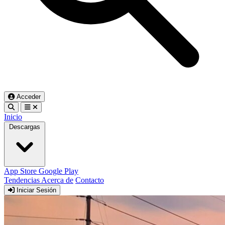
Acceder
Inicio
Descargas
App Store
Google Play
Tendencias
Acerca de
Contacto
Iniciar Sesión