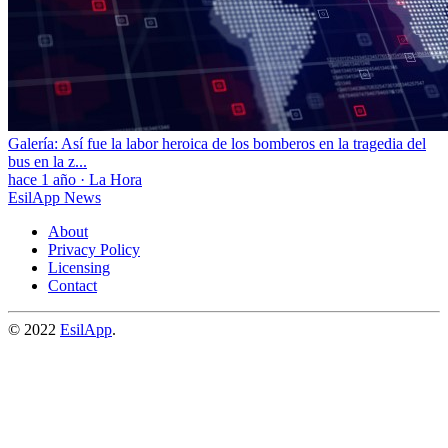
Galería: Así fue la labor heroica de los bomberos en la tragedia del
bus en la z...
hace 1 año
·
La Hora
EsilApp News
About
Privacy Policy
Licensing
Contact
© 2022
EsilApp
.