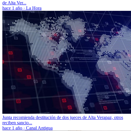
de Alta Ver...
hace 1 año
·
La Hora
Junta recomienda destitución de dos jueces de Alta Verapaz, otros
reciben sancio...
hace 1 año
·
Canal Antigua