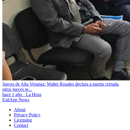
Jueces de Alta Verapaz: Walter Rosales declara a puerta cerrada,
otros jueces re...
hace 1 año
·
La Hora
EsilApp News
About
Privacy Policy
Licensing
Contact