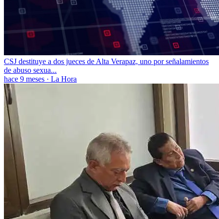
CSJ destituye a dos jueces de Alta Verapaz, uno por señalamientos
de abuso sexua...
hace 9 meses
·
La Hora