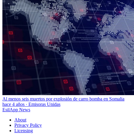
Al menos seis muertos por explosión de carro bomba en Somalia
hace 4 años
·
Emisoras Unidas
EsilApp News
About
Privacy Policy
Licensing