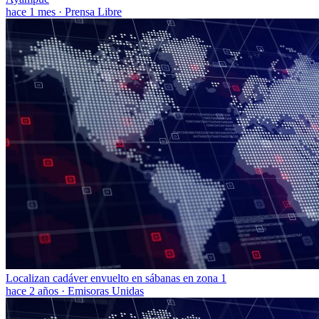
hace 1 mes
·
Prensa Libre
Localizan cadáver envuelto en sábanas en zona 1
hace 2 años
·
Emisoras Unidas