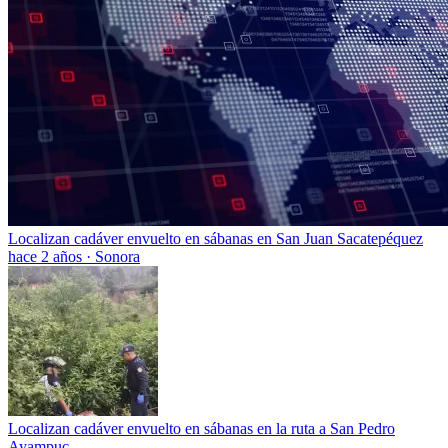
Localizan cadáver envuelto en sábanas en San Juan Sacatepéquez
hace 2 años
·
Sonora
Localizan cadáver envuelto en sábanas en la ruta a San Pedro
Ayampuc