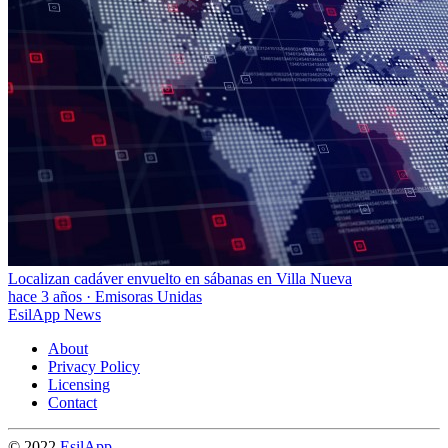
Localizan cadáver envuelto en sábanas en Villa Nueva
hace 3 años
·
Emisoras Unidas
EsilApp News
About
Privacy Policy
Licensing
Contact
© 2022
EsilApp
.