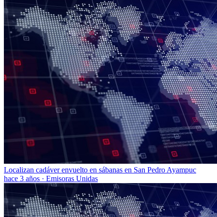
Localizan cadáver envuelto en sábanas en San Pedro Ayampuc
hace 3 años
·
Emisoras Unidas