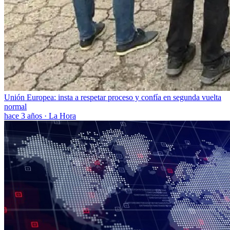
Unión Europea: insta a respetar proceso y confía en segunda vuelta
normal
hace 3 años
·
La Hora