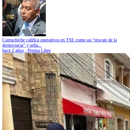
Curruchiche califica operativos en TSE como un “rescate de la
democracia” y seña...
hace 2 años
·
Prensa Libre