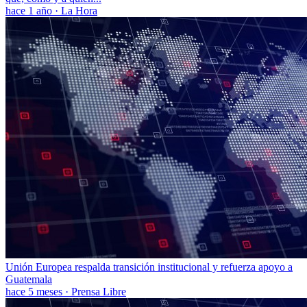
hace 1 año
·
La Hora
Unión Europea respalda transición institucional y refuerza apoyo a
Guatemala
hace 5 meses
·
Prensa Libre