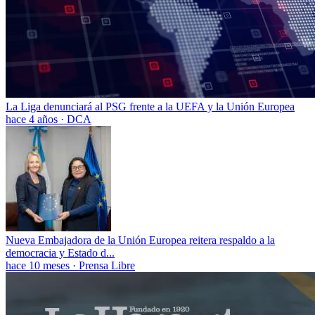
La Liga denunciará al PSG frente a la UEFA y la Unión Europea
hace 4 años
·
DCA
Nueva Embajadora de la Unión Europea reitera respaldo a la
democracia y Estado d...
hace 10 meses
·
Prensa Libre