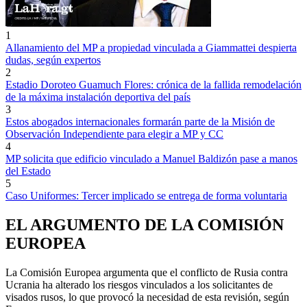
1
Allanamiento del MP a propiedad vinculada a Giammattei despierta
dudas, según expertos
2
Estadio Doroteo Guamuch Flores: crónica de la fallida remodelación
de la máxima instalación deportiva del país
3
Estos abogados internacionales formarán parte de la Misión de
Observación Independiente para elegir a MP y CC
4
MP solicita que edificio vinculado a Manuel Baldizón pase a manos
del Estado
5
Caso Uniformes: Tercer implicado se entrega de forma voluntaria
EL ARGUMENTO DE LA COMISIÓN
EUROPEA
La Comisión Europea argumenta que el conflicto de Rusia contra
Ucrania ha alterado los riesgos vinculados a los solicitantes de
visados rusos, lo que provocó la necesidad de esta revisión, según