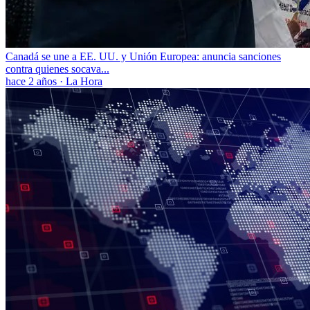
Canadá se une a EE. UU. y Unión Europea: anuncia sanciones
contra quienes socava...
hace 2 años
·
La Hora