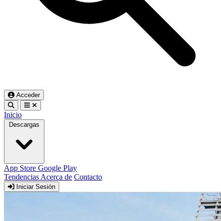
Acceder
Inicio
Descargas
App Store
Google Play
Tendencias
Acerca de
Contacto
Iniciar Sesión