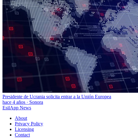
Presidente de Ucrania solicita entrar a la Unión Europea
hace 4 años
·
Sonora
EsilApp News
About
Privacy Policy
Licensing
Contact