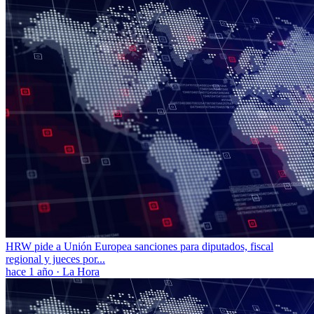
HRW pide a Unión Europea sanciones para diputados, fiscal
regional y jueces por...
hace 1 año
·
La Hora