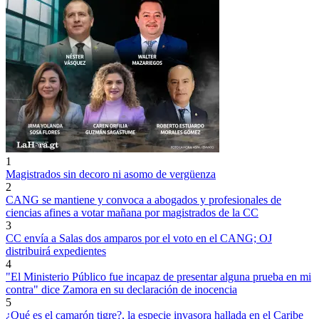
1
Magistrados sin decoro ni asomo de vergüenza
2
CANG se mantiene y convoca a abogados y profesionales de
ciencias afines a votar mañana por magistrados de la CC
3
CC envía a Salas dos amparos por el voto en el CANG; OJ
distribuirá expedientes
4
"El Ministerio Público fue incapaz de presentar alguna prueba en mi
contra" dice Zamora en su declaración de inocencia
5
¿Qué es el camarón tigre?, la especie invasora hallada en el Caribe