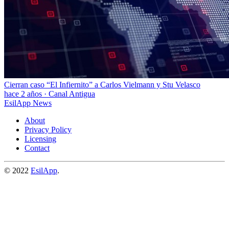
Cierran caso “El Infiernito” a Carlos Vielmann y Stu Velasco
hace 2 años
·
Canal Antigua
EsilApp News
About
Privacy Policy
Licensing
Contact
© 2022
EsilApp
.