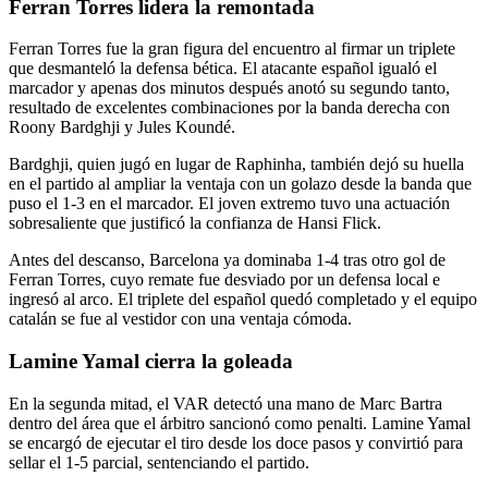
Ferran Torres lidera la remontada
Ferran Torres fue la gran figura del encuentro al firmar un triplete
que desmanteló la defensa bética. El atacante español igualó el
marcador y apenas dos minutos después anotó su segundo tanto,
resultado de excelentes combinaciones por la banda derecha con
Roony Bardghji y Jules Koundé.
Bardghji, quien jugó en lugar de Raphinha, también dejó su huella
en el partido al ampliar la ventaja con un golazo desde la banda que
puso el 1-3 en el marcador. El joven extremo tuvo una actuación
sobresaliente que justificó la confianza de Hansi Flick.
Antes del descanso, Barcelona ya dominaba 1-4 tras otro gol de
Ferran Torres, cuyo remate fue desviado por un defensa local e
ingresó al arco. El triplete del español quedó completado y el equipo
catalán se fue al vestidor con una ventaja cómoda.
Lamine Yamal cierra la goleada
En la segunda mitad, el VAR detectó una mano de Marc Bartra
dentro del área que el árbitro sancionó como penalti. Lamine Yamal
se encargó de ejecutar el tiro desde los doce pasos y convirtió para
sellar el 1-5 parcial, sentenciando el partido.