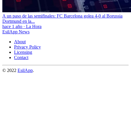
A un paso de las semifinales: FC Barcelona golea 4-0 al Borussia
Dortmund en la...
hace 1 año
·
La Hora
EsilApp News
About
Privacy Policy
Licensing
Contact
© 2022
EsilApp
.