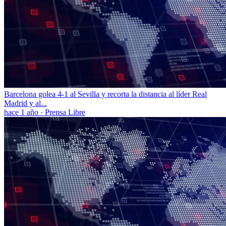
Barcelona golea 4-1 al Sevilla y recorta la distancia al líder Real
Madrid y al...
hace 1 año
·
Prensa Libre