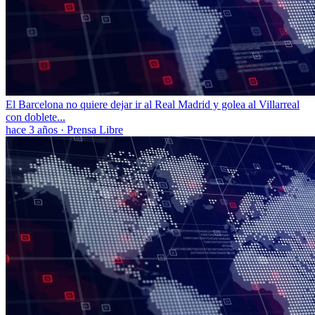
El Barcelona no quiere dejar ir al Real Madrid y golea al Villarreal
con doblete...
hace 3 años
·
Prensa Libre