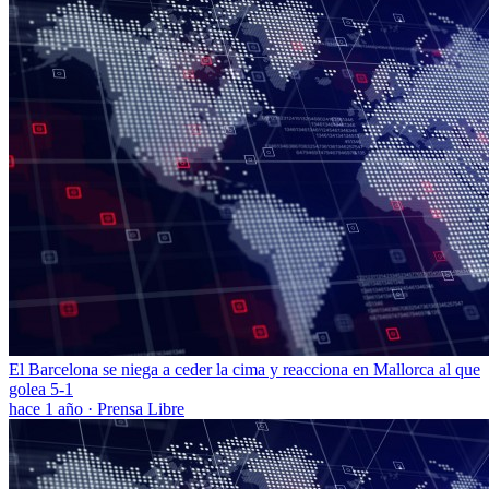
El Barcelona se niega a ceder la cima y reacciona en Mallorca al que
golea 5-1
hace 1 año
·
Prensa Libre