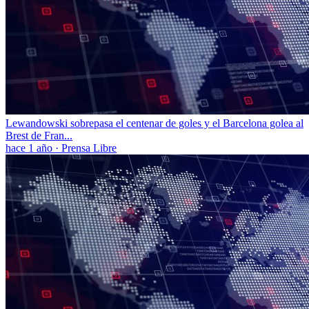
Lewandowski sobrepasa el centenar de goles y el Barcelona golea al
Brest de Fran...
hace 1 año
·
Prensa Libre