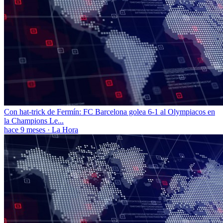
Con hat-trick de Fermín: FC Barcelona golea 6-1 al Olympiacos en
la Champions Le...
hace 9 meses
·
La Hora