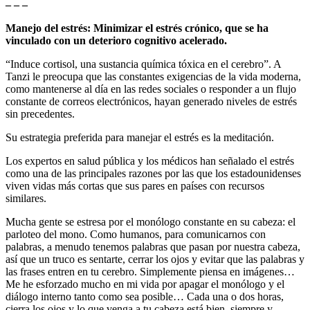
– – –
Manejo del estrés: Minimizar el estrés crónico, que se ha
vinculado con un deterioro cognitivo acelerado.
“Induce cortisol, una sustancia química tóxica en el cerebro”. A
Tanzi le preocupa que las constantes exigencias de la vida moderna,
como mantenerse al día en las redes sociales o responder a un flujo
constante de correos electrónicos, hayan generado niveles de estrés
sin precedentes.
Su estrategia preferida para manejar el estrés es la meditación.
Los expertos en salud pública y los médicos han señalado el estrés
como una de las principales razones por las que los estadounidenses
viven vidas más cortas que sus pares en países con recursos
similares.
Mucha gente se estresa por el monólogo constante en su cabeza: el
parloteo del mono. Como humanos, para comunicarnos con
palabras, a menudo tenemos palabras que pasan por nuestra cabeza,
así que un truco es sentarte, cerrar los ojos y evitar que las palabras y
las frases entren en tu cerebro. Simplemente piensa en imágenes…
Me he esforzado mucho en mi vida por apagar el monólogo y el
diálogo interno tanto como sea posible… Cada una o dos horas,
cierra los ojos y lo que venga a tu cabeza está bien, siempre y