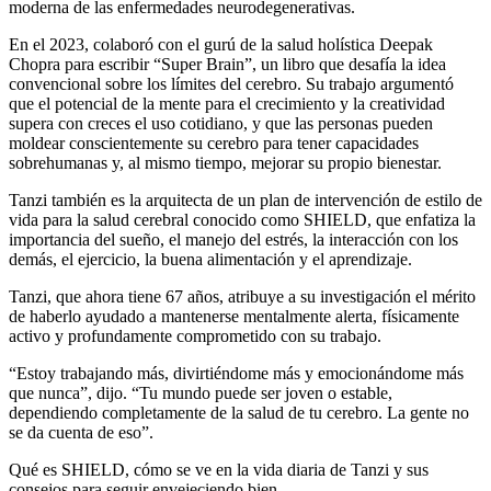
moderna de las enfermedades neurodegenerativas.
En el 2023, colaboró ​​con el gurú de la salud holística Deepak
Chopra para escribir “Super Brain”, un libro que desafía la idea
convencional sobre los límites del cerebro. Su trabajo argumentó
que el potencial de la mente para el crecimiento y la creatividad
supera con creces el uso cotidiano, y que las personas pueden
moldear conscientemente su cerebro para tener capacidades
sobrehumanas y, al mismo tiempo, mejorar su propio bienestar.
Tanzi también es la arquitecta de un plan de intervención de estilo de
vida para la salud cerebral conocido como SHIELD, que enfatiza la
importancia del sueño, el manejo del estrés, la interacción con los
demás, el ejercicio, la buena alimentación y el aprendizaje.
Tanzi, que ahora tiene 67 años, atribuye a su investigación el mérito
de haberlo ayudado a mantenerse mentalmente alerta, físicamente
activo y profundamente comprometido con su trabajo.
“Estoy trabajando más, divirtiéndome más y emocionándome más
que nunca”, dijo. “Tu mundo puede ser joven o estable,
dependiendo completamente de la salud de tu cerebro. La gente no
se da cuenta de eso”.
Qué es SHIELD, cómo se ve en la vida diaria de Tanzi y sus
consejos para seguir envejeciendo bien.