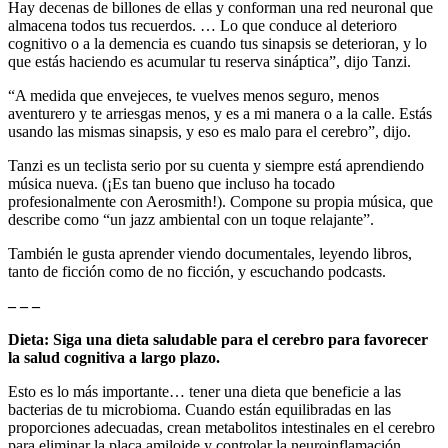
Hay decenas de billones de ellas y conforman una red neuronal que
almacena todos tus recuerdos. … Lo que conduce al deterioro
cognitivo o a la demencia es cuando tus sinapsis se deterioran, y lo
que estás haciendo es acumular tu reserva sináptica”, dijo Tanzi.
“A medida que envejeces, te vuelves menos seguro, menos
aventurero y te arriesgas menos, y es a mi manera o a la calle. Estás
usando las mismas sinapsis, y eso es malo para el cerebro”, dijo.
Tanzi es un teclista serio por su cuenta y siempre está aprendiendo
música nueva. (¡Es tan bueno que incluso ha tocado
profesionalmente con Aerosmith!). Compone su propia música, que
describe como “un jazz ambiental con un toque relajante”.
También le gusta aprender viendo documentales, leyendo libros,
tanto de ficción como de no ficción, y escuchando podcasts.
– – –
Dieta: Siga una dieta saludable para el cerebro para favorecer
la salud cognitiva a largo plazo.
Esto es lo más importante… tener una dieta que beneficie a las
bacterias de tu microbioma. Cuando están equilibradas en las
proporciones adecuadas, crean metabolitos intestinales en el cerebro
para eliminar la placa amiloide y controlar la neuroinflamación.